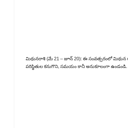
మిథునరాశి (మే 21 – జూన్ 20): ఈ సంవత్సరంలో మిథున 
పరిస్థితుల కనుగొని, సమయం కానీ అనుకూలంగా ఉండండి.