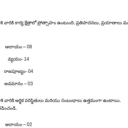
ి వారికి కార్య క్షేత్రాలో ప్రోత్సాహం ఉంటుంది. ప్రతిపాదనలు, ప్రయాణాలు
ఆదాయం – 08
వ్యయం- 14
రాజపూజ్యం- 04
అవమానం – 03
ాశి వారికి ఆర్థిక పరిస్థితులు మరియు సంబంధాలు ఉత్తమంగా ఉంటాయి.
గడించండి.
ఆదాయం – 02