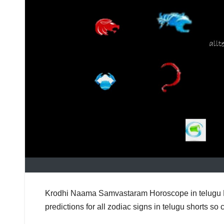
Krodhi Naama Samvastaram Horoscope in telugu Kr
predictions for all zodiac signs in telugu shorts so