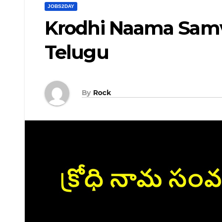
JOBS2DAY
Krodhi Naama Samv
Telugu
By
Rock