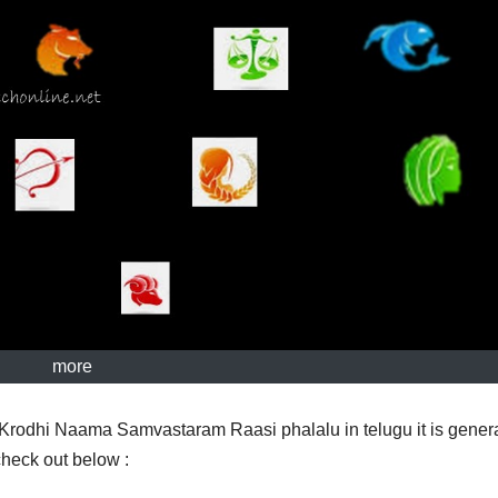
more
odhi Naama Samvastaram Raasi phalalu in telugu it is gener
 check out below :