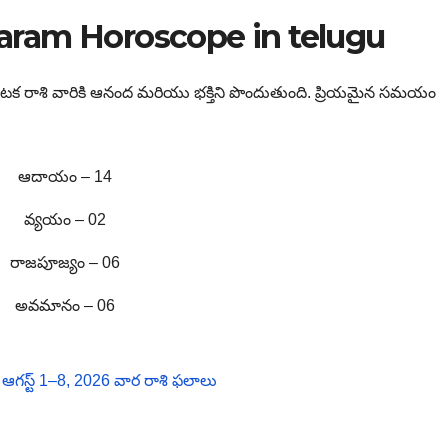
ram Horoscope in telugu
కాటక రాశి వారికి ఆనంద మరియు భక్తిని పొందుతుంది. ప్రియమైన సమయం
ఆదాయం – 14
వ్యయం – 02
రాజపూజ్యం – 06
అవమానం – 06
గస్ట్ 1–8, 2026 వార రాశి ఫలాలు