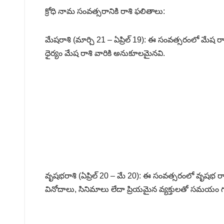
క్రోధి నామ సంవత్సరానికి రాశి ఫలితాలు:
మేషరాశి (మార్చి 21 – ఏప్రిల్ 19): ఈ సంవత్సరంలో మేష రాశ
ధైర్యం మేష రాశి వారికి అనుకూలమైనవి.
వృషభరాశి (ఏప్రిల్ 20 – మే 20): ఈ సంవత్సరంలో వృషభ ర
వినోదాలు, సినిమాలు లేదా ప్రియమైన వ్యక్తులతో సమయం 