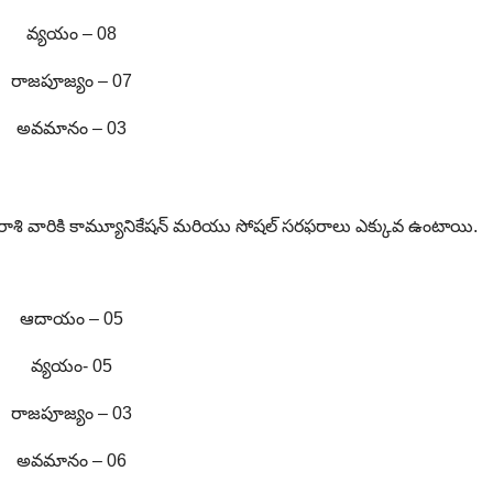
వ్యయం – 08
రాజపూజ్యం – 07
అవమానం – 03
రాశి వారికి కామ్యూనికేషన్ మరియు సోషల్ సరఫరాలు ఎక్కువ ఉంటాయి.
ఆదాయం – 05
వ్యయం- 05
రాజపూజ్యం – 03
అవమానం – 06