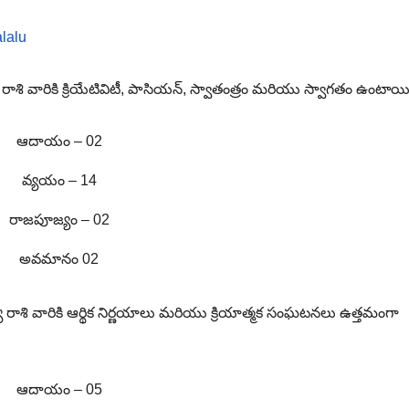
lalu
ాశి వారికి క్రియేటివిటీ, పాసియన్, స్వాతంత్రం మరియు స్వాగతం ఉంటాయి
ఆదాయం – 02
వ్యయం – 14
రాజపూజ్యం – 02
అవమానం 02
న్య రాశి వారికి ఆర్థిక నిర్ణయాలు మరియు క్రియాత్మక సంఘటనలు ఉత్తమంగా
ఆదాయం – 05