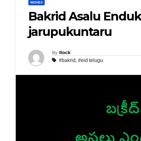
WISHES
Bakrid Asalu Enduk
jarupukuntaru
By
Rock
#bakrid
,
#eid telugu