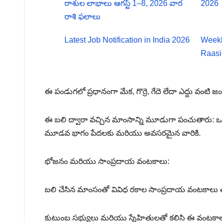
రాశుల లాభాలు ఆగస్ట్ 1–8, 2026 వార
2026
రాశి ఫలాలు
Latest Job Notification in India 2026
Weekl
Raasi
ఈ పండుగలో ప్రధానంగా మేక, గొర్రె, గేదె లేదా ఎద్దు వం
ఈ బలి ద్వారా వచ్చిన మాంసాన్ని మూడుగా పంచుతారు: ఒ
మూడవ భాగం పేదలకు మరియు అవసరమైన వారికి.
భోజనం మరియు సాంప్రదాయ వంటకాలు:
బలి చేసిన మాంసంతో వివిధ రకాల సాంప్రదాయ వంటకాలు త
కుటుంబ సభ్యులు మరియు స్నేహితులతో కలిసి ఈ వంటకాలన