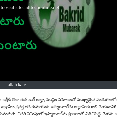
allah kare
 బక్రీద్ లేదా ఈద్-ఉల్-అజ్హా, ముస్లిం సమాజంలో ముఖ్యమైన పండుగలలో 
డుగ ఇబ్రాహీం ప్రవక్త తన కుమారుడు ఇస్మాయీల్‌ను అల్లాహ్‌కు బలి చేయడానికి
ేసినందుకు, చివరి నిమిషంలో ఇస్మాయీల్‌ను ప్రాణాలతో విడిచిపెట్టి, మేకను 