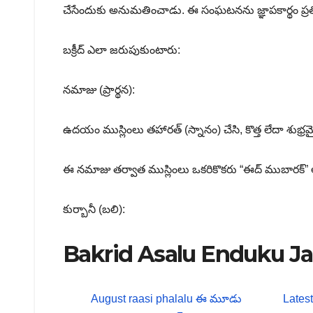
చేసేందుకు అనుమతించాడు. ఈ సంఘటనను జ్ఞాపకార్థం ప్రత
బక్రీద్ ఎలా జరుపుకుంటారు:
నమాజు (ప్రార్థన):
ఉదయం ముస్లింలు తహారత్ (స్నానం) చేసి, కొత్త లేదా శుభ్రమైన
ఈ నమాజు తర్వాత ముస్లింలు ఒకరికొకరు “ఈద్ ముబారక్” అని 
కుర్బానీ (బలి):
Bakrid Asalu Enduku Ja
August raasi phalalu ఈ మూడు
Latest