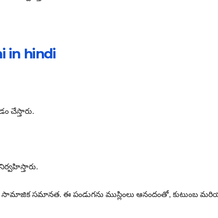
 in hindi
చేస్తారు.
ిర్వహిస్తారు.
మరియు సామాజిక సమానత. ఈ పండుగను ముస్లింలు ఆనందంతో, కుటుంబ మర