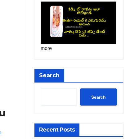
more
Search
Search
ru
Recent Posts
a