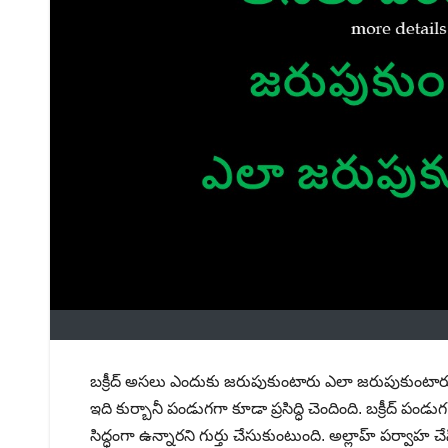
బక్రీద్ అసలు ఎందుకు జరుపుకుంటారు ఎలా జరుపుకుంటారు
ఇది కుర్బానీ పండుగగా కూడా ప్రసిద్ధి చెందింది. బక్రీద్ పం
సిద్ధంగా ఉన్నారని గుర్తు చేసుకుంటుంది. అల్లాహ్ పర్వాహ చ