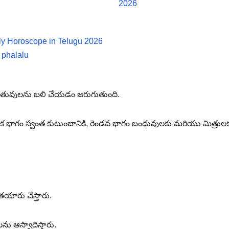
2026
y Horoscope in Telugu 2026
 phalalu
టి జంతువులను బలి చేయడం జరుగుతుంది.
క భాగం స్వంత కుటుంబానికి, రెండవ భాగం బంధువులకు మరియు మిత్రులక
యారు చేస్తారు.
ు ఆస్వాదిస్తారు.