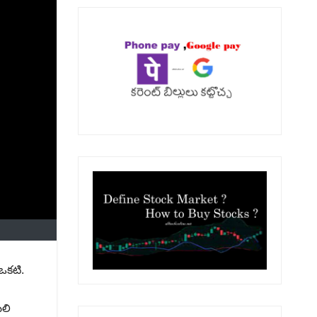
ఒకటి.
బలి