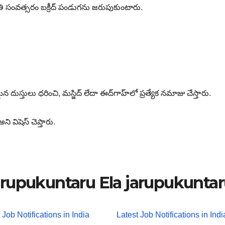
ి సంవత్సరం బక్రీద్ పండుగను జరుపుకుంటారు.
 దుస్తులు ధరించి, మస్జిద్ లేదా ఈద్‌గాహ్‌లో ప్రత్యేక నమాజు చేస్తారు.
విషెస్‌ చెప్తారు.
rupukuntaru Ela jarupukunta
 Job Notifications in India
Latest Job Notifications in Indi