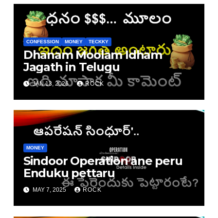
CONFESSION
MONEY
TECKKY
Dhanam Moolam Idham
Jagath in Telugu
JAN 13, 2026
ROCK
MONEY
Sindoor Operation ane peru
Enduku pettaru
MAY 7, 2025
ROCK