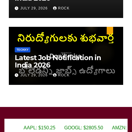
JULY 29, 2026
ROCK
TECKKY
Latest Job Notification in
India 2026
JULY 29, 2026
ROCK
150.25
GOOGL: $2805.50
AMZN: $3450.75
MSFT: 