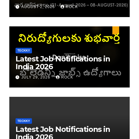
రాశి ఫలాలు
AUGUST 2, 2026
ROCK
TECKKY
Latest Job Notifications in
India 2026
JULY 29, 2026
ROCK
TECKKY
Latest Job Notifications in
India 2026