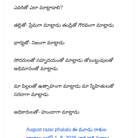
ఎవరితో ఎలా మాట్లాడాలి?
తల్లితో- ప్రేమగా మాట్లాడు తండ్రితో గౌరవంగా మాట్లాడు
భార్యతో- నిజంగా మాట్లాడు
సోదరులతో సహృదయంతో మాట్లాడు తోబుట్టువులతో
అభిమానంతో మాట్లాడు
మా పిల్లలతో ఉత్సాహంగా మాట్లాడు మా స్నేహితులతో
సరదాగా మాట్లాడు
అధికారులతో- హుందాగా మాట్లాడు
August raasi phalalu ఈ మూడు రాశుల
లాభాలు ఆగస్ట్ 1–8, 2026 వార రాశి ఫలాలు