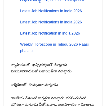
Latest Job Notifications in India 2026
Latest Job Notifications in India 2026
Latest Job Notification in India 2026
Weekly Horoscope in Telugu 2026 Raasi
phalalu
వ్యాపారులతో- ఖచ్చితత్వంతో మాట్లాడు
వినియోగదారులతో నిజాయితీగా మాట్లాడు
కార్మికులతో- సౌమ్యంగా మాట్లాడు
రాజకీయ నేతలతో జాగ్రత్తగా మాట్లాడు భగవంతుడితో
మౌనంగా మాట్లాడు నీతోనువ్వు.. ఆత్మవిశ్వాసంగా మాట్లాడు