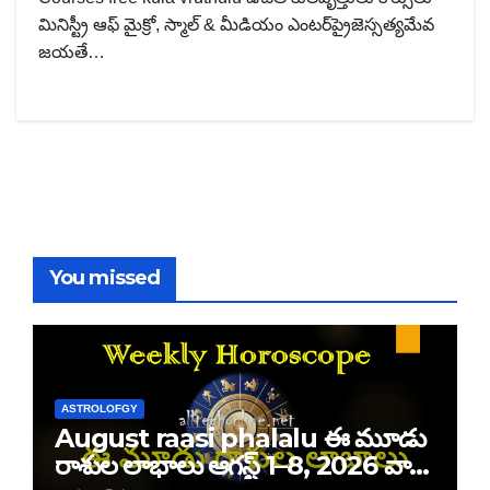
మినిస్ట్రీ ఆఫ్ మైక్రో, స్మాల్ & మీడియం ఎంటర్‌ప్రైజెస్సత్యమేవ
జయతే…
You missed
ASTROLOFGY
August raasi phalalu ఈ మూడు
రాశుల లాభాలు ఆగస్ట్ 1–8, 2026 వార