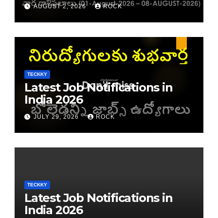
రాశి ఫలాలు
AUGUST 2, 2026
ROCK
TECKKY
Latest Job Notifications in
India 2026
JULY 29, 2026
ROCK
TECKKY
Latest Job Notifications in
India 2026