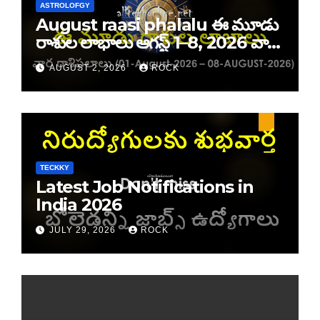
ASTROLOFGY
August raasi phalalu ఈ మూడు
రాశుల లాభాలు ఆగస్ట్ 1–8, 2026 వార
రాశి ఫలాలు
AUGUST 2, 2026
ROCK
TECKKY
Latest Job Notifications in
India 2026
JULY 29, 2026
ROCK