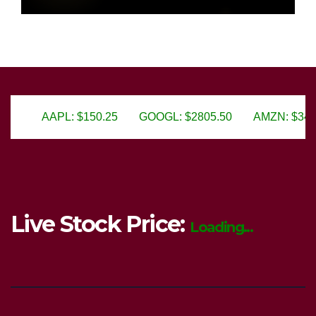
0.25
GOOGL: $2805.50
AMZN: $3450.75
MSFT: $29
Live Stock Price:
Loading...