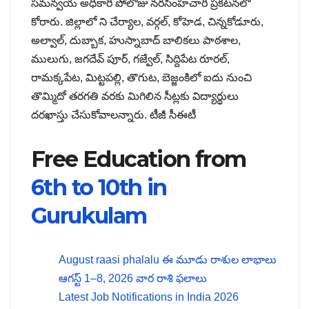
సమన్వయ అధికారి పోలోజు నరసింహచారి ప్రకటనలో
కోరారు. జిల్లాలో ని చేర్యాల, వర్గల్, కోహెడ, చిన్నకోడూరు,
అల్వాల్, దుబ్బాక, హుస్నాబాద్ బాలికలు పాఠశాల,
ములుగు, జగదేవ్ పూర్, గజ్వేల్, సిద్దిపేట రూరల్,
రామక్కపేట, మిట్టపల్లి, తొగుట, బెజ్జంకిలో ఐదు నుంచి
తొమ్మిదో తరగతి వరకు మిగిలిన సీట్లకు విద్యార్థులు
దరఖాస్తు చేసుకోవాలన్నారు. టీజీ సీఈటీ
Free Education from
6th to 10th in
Gurukulam
August raasi phalalu ఈ మూడు రాశుల లాభాలు
ఆగస్ట్ 1–8, 2026 వార రాశి ఫలాలు
Latest Job Notifications in India 2026