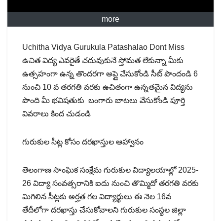
more
Uchitha Vidya Gurukula Patashalao Dont Miss
ఉచిత విద్య ఎవరైతే చదువుకునే స్తోమత లేకున్నా మీకు
ఉత్సహంగా ఉన్న తొందరగా అప్లై చేసుకోండి సీట్ పొందండి 6
నుంచి 10 వ తరగతి వరకు ఉచితంగా ఉన్నతమైన విద్యను
పొంది మీ భవిషతుకు బంగారు బాటలు వేసుకోండి పూర్తి
వివరాలు కింద చుడండి
గురుకుల సీట్ల కోసం దరఖాస్తుల ఆహ్వానం
తెలంగాణ సాంఘిక సంక్షేమ గురుకుల విద్యాలయాల్లో 2025-
26 విద్యా సంవత్సరానికి ఐదు నుంచి తొమ్మిదో తరగతి వరకు
మిగిలిన సీట్లకు అర్హత గల విద్యార్థులు ఈ నెల 16వ
తేదీలోగా దరఖాస్తు చేసుకోవాలని గురుకుల సంస్థల జిల్లా