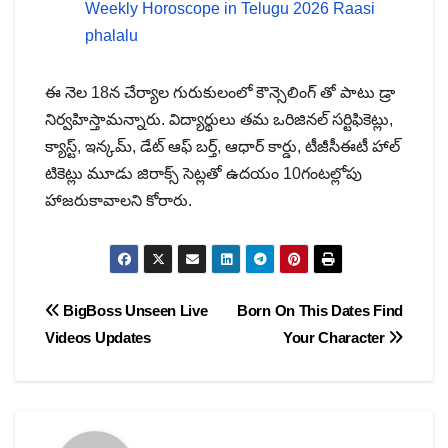
Weekly Horoscope in Telugu 2026 Raasi
phalalu
ఈ నెల 18న చేర్యాల గురుకులంలో కౌన్సెలింగ్ తో పాటు డ్రా
నిర్వహిస్తామన్నారు. విద్యార్థులు తమ ఒరిజినల్ సర్టిఫికెట్లు,
క్యాస్ట్, ఇన్కమ్, డేట్ ఆఫ్ బర్త్, ఆధార్ కార్డు, టీజీసీఈటీ హాల్
టికెట్లు మూడు జిరాక్స్ సెట్లతో ఉదయం 10గంటల్లోపు
హాజరుకావాలని కోరారు.
Post
BigBoss Unseen Live
Born On This Dates Find
Videos Updates
Your Character
navigation