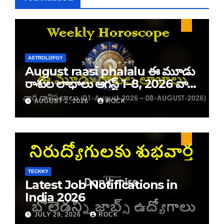
ASTROLOFGY
August raasi phalalu ఈ మూడు
రాశుల లాభాలు ఆగస్ట్ 1–8, 2026 వార
రాశి ఫలాలు
AUGUST 2, 2026
ROCK
TECKKY
Latest Job Notifications in
India 2026
JULY 29, 2026
ROCK