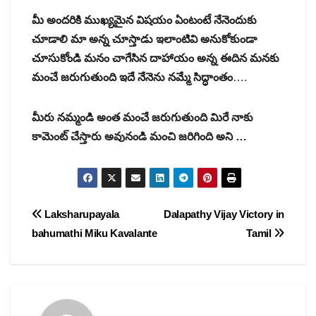
మీ అందరికి ముఖ్యమైన విషయం ఏంటంటే నేనెందుకు
చూడాలి మా అన్న చూస్తాడు ఇలాంటివి అనుకోకుండా
చూసుకోండి మనం చాగేసిన దాహాయం అన్న ఈదిన మనకు
మంచే జరుగుతుంది ఇదే నేనెను నమ్మే సిద్ధాంతం
….
మీరు నమ్మండి అంత మంచే జరుగుతుంది మిరే నాకు
కామెంట్ చేస్తారు అవునండి మంచి జరిగింది అని …
Post
Laksharupayala
Dalapathy Vijay Victory in
bahumathi Miku Kavalante
Tamil
navigation