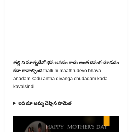
తల్లి ని మాతృదేవో భవ అనడం కాదు అంత దివంగ చూడడం
కదా కావాల్సింది
thalli ni maathrudevo bhava
anadam kadu antha divanga chudadam kada
kavalsindi
ఇది మా అమ్మ చెప్పిన సామెత