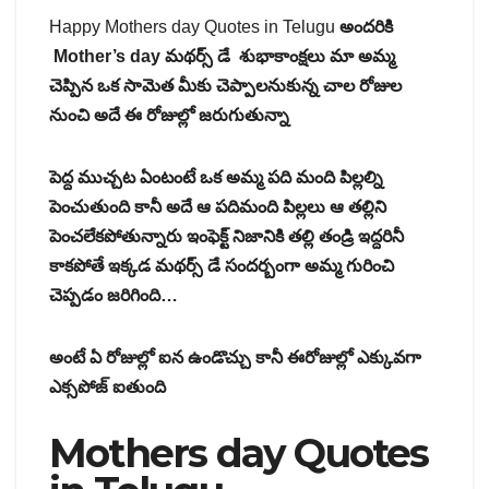
Happy Mothers day Quotes in Telugu
అందరికి
Mother’s day మథర్స్ డే శుభాకాంక్షలు మా అమ్మ
చెప్పిన ఒక సామెత మీకు చెప్పాలనుకున్న చాల రోజుల
నుంచి అదే ఈ రోజుల్లో జరుగుతున్నా
పెద్ద ముచ్చట ఏంటంటే ఒక అమ్మ పది మంది పిల్లల్ని
పెంచుతుంది కానీ అదే ఆ పదిమంది పిల్లలు ఆ తల్లిని
పెంచలేకపోతున్నారు ఇంఫెక్ట్ నిజానికి తల్లి తండ్రి ఇద్దరినీ
కాకపోతే ఇక్కడ మథర్స్ డే సందర్బంగా అమ్మ గురించి
చెప్పడం జరిగింది…
అంటే ఏ రోజుల్లో ఐన ఉండొచ్చు కానీ ఈరోజుల్లో ఎక్కువగా
ఎక్సపోజ్ ఐతుంది
Mothers day Quotes