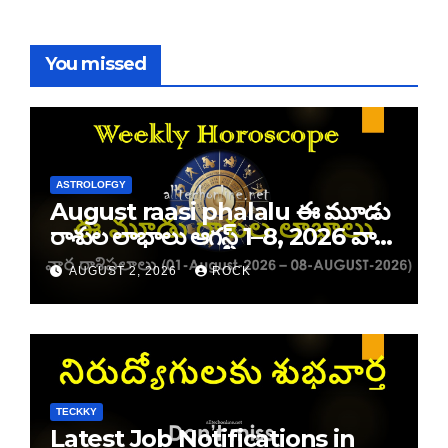
You missed
ASTROLOFGY
August raasi phalalu ఈ మూడు
రాశుల లాభాలు ఆగస్ట్ 1–8, 2026 వార
రాశి ఫలాలు
AUGUST 2, 2026
ROCK
TECKKY
Latest Job Notifications in