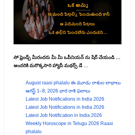
సో ఫ్రెండ్స్ మీరందరు మీ మీ ఒపీనియన్ ను షేర్ చేయండి …
అందరికి మరొక్కసారి హ్యాపీ మథర్స్ డే
…
August raasi phalalu ఈ మూడు రాశుల లాభాలు
ఆగస్ట్ 1–8, 2026 వార రాశి ఫలాలు
Latest Job Notifications in India 2026
Latest Job Notifications in India 2026
Latest Job Notification in India 2026
Weekly Horoscope in Telugu 2026 Raasi
phalalu