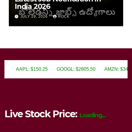
India 2026
JULY 29, 2026
ROCK
5
GOOGL: $2805.50
AMZN: $3450.75
MSFT: $299.
Live Stock Price:
Loading...