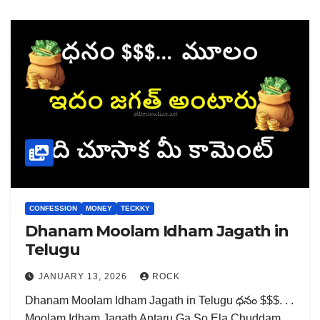
CONFESSION
MONEY
TECKKY
Dhanam Moolam Idham Jagath in
Telugu
JANUARY 13, 2026
ROCK
Dhanam Moolam Idham Jagath in Telugu ధనం $$$. . .
Moolam Idham Jagath Antaru Ga So Ela Chuddam