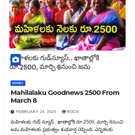
MONEY
Mahilalaku Goodnews 2500 From
March 8
FEBRUARY 24, 2025
ROCK
మహిళలకు గుడ్ న్యూస్.. ఖాతాల్లోకి రూ.2500, మార్చి 8నుంచి
జమ మహిళలకు ప్రభుత్వం శుభవార్త చెప్పింది. ఎన్నికలకు