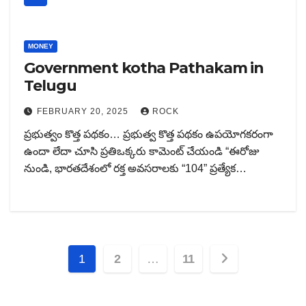
MONEY
Government kotha Pathakam in
Telugu
FEBRUARY 20, 2025
ROCK
ప్రభుత్వం కొత్త పథకం… ప్రభుత్వ కొత్త పథకం ఉపయోగకరంగా
ఉందా లేదా చూసి ప్రతిఒక్కరు కామెంట్ చేయండి “ఈరోజు
నుండి, భారతదేశంలో రక్త అవసరాలకు “104” ప్రత్యేక…
Posts
1
2
…
11
pagination