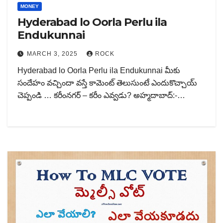
MONEY
Hyderabad lo Oorla Perlu ila
Endukunnai
MARCH 3, 2025
ROCK
Hyderabad lo Oorla Perlu ila Endukunnai మీకు
సందేహం వచ్చిందా వస్తే కామెంట్ తెలుసుంటే ఎందుకొచ్చాయ్
చెప్పండి … కరీంనగర్ – కరీం ఎవ్వడు? అహ్మదాబాద్:-…