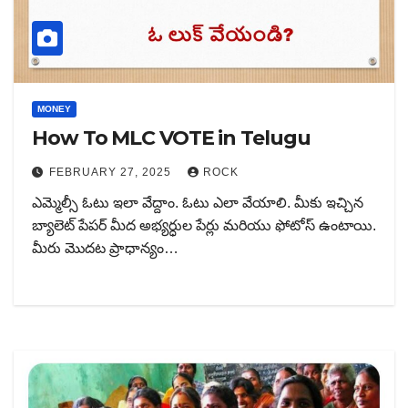
MONEY
How To MLC VOTE in Telugu
FEBRUARY 27, 2025
ROCK
ఎమ్మెల్సీ ఓటు ఇలా వేద్దాం. ఓటు ఎలా వేయాలి. మీకు ఇచ్చిన
బ్యాలెట్ పేపర్ మీద అభ్యర్ధుల పేర్లు మరియు ఫోటోస్ ఉంటాయి.
మీరు మొదట ప్రాధాన్యం…