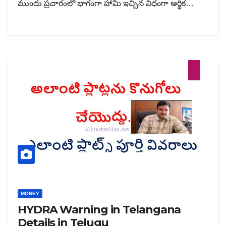
ముందు ప్రచారంలో భాగంగా హామీ ఇచ్చిన విధంగా ఆర్థిక…
MONEY
HYDRA Warning in Telangana
Details in Telugu