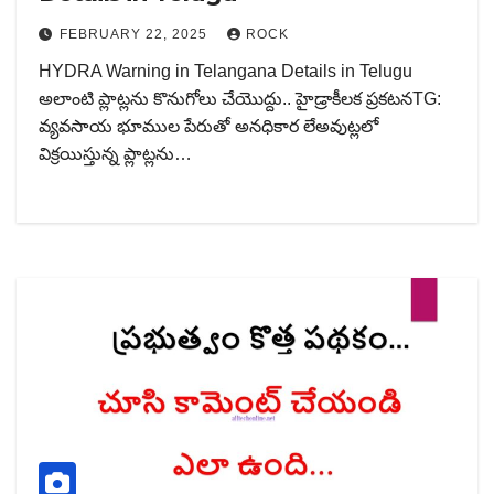
FEBRUARY 22, 2025
ROCK
HYDRA Warning in Telangana Details in Telugu
అలాంటి ప్లాట్లను కొనుగోలు చేయొద్దు.. హైడ్రాకీలక ప్రకటనTG:
వ్యవసాయ భూముల పేరుతో అనధికార లేఅవుట్లలో
విక్రయిస్తున్న ప్లాట్లను…