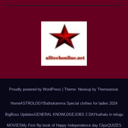
Proudly powered by WordPress
|
Theme: Newsup by
Themeansar
.
Home
ASTROLOGY
Bathukamma Special clothes for ladies 2024
BigBoss Updates
GENERAL KNOWLDGE
JOBS 2 DAY
kathalu in telugu
MOVIES
My First flip book of Happy Independence day Clips
QUIZES