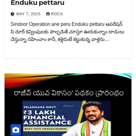
Enduku pettaru
MAY 7, 2025
ROCK
Sindoor Operation ane peru Enduku pettaru ఆపరేషన్
సి దూర్ కవ్వింపులకు పాల్పడితే చూస్తూ ఊరుకున్నాం దాడులు
చేస్తున్నా సహించాం కానీ, కళ్లెదుటే కట్టుకున్న వాళ్లను…