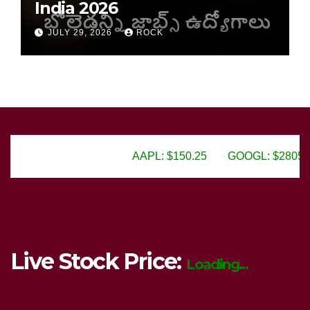
India 2026
JULY 29, 2026
ROCK
AAPL: $150.25
GOOGL: $2805.50
AMZN: $
Live Stock Price:
Loading...