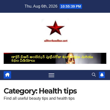
Skip
Thu. Aug 6th, 2026
10:55:40 PM
to
content
Category:
Health tips
Find all useful beauty tips and health tips