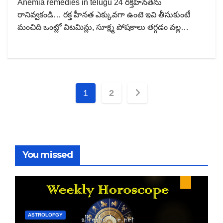
Anemia remedies in telugu 24 రక్తహీనతను
రానివ్వకండి… రక్త హీనత ఎక్కువగా ఉంటె ఇవి తీసుకుంటే
మంచిది ఒంట్లో విటమిన్లు, సూక్ష్మ పోషకాలు తగ్గడం వల్ల…
Posts
1
2
pagination
You missed
ASTROLOFGY