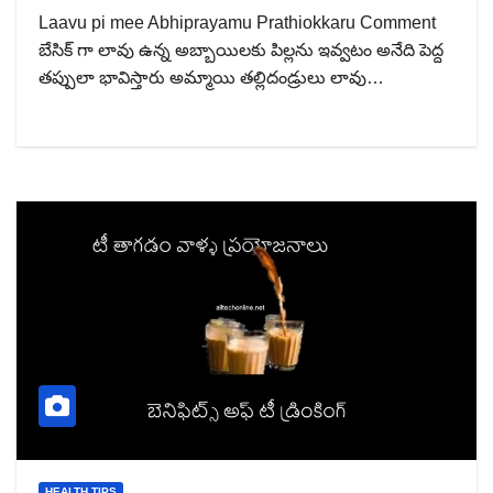
Laavu pi mee Abhiprayamu Prathiokkaru Comment
బేసిక్ గా లావు ఉన్న అబ్బాయిలకు పిల్లను ఇవ్వటం అనేది పెద్ద
తప్పులా భావిస్తారు అమ్మాయి తల్లిదండ్రులు లావు…
HEALTH TIPS