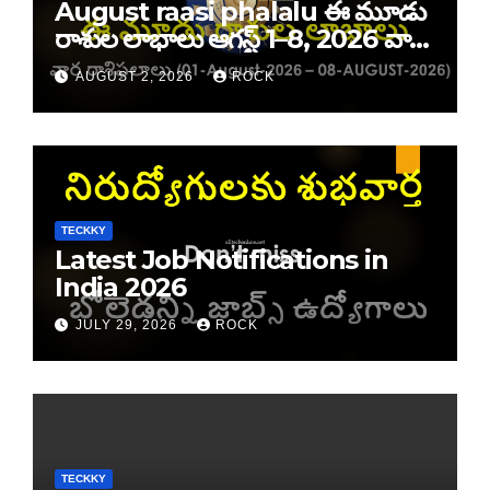
August raasi phalalu ఈ మూడు
రాశుల లాభాలు ఆగస్ట్ 1–8, 2026 వార
రాశి ఫలాలు
AUGUST 2, 2026
ROCK
TECKKY
Latest Job Notifications in
India 2026
JULY 29, 2026
ROCK
TECKKY