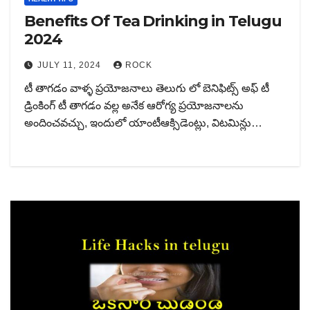
Benefits Of Tea Drinking in Telugu
2024
JULY 11, 2024
ROCK
టీ తాగడం వాళ్ళ ప్రయోజనాలు తెలుగు లో బెనిఫిట్స్ అఫ్ టీ
డ్రింకింగ్ టీ తాగడం వల్ల అనేక ఆరోగ్య ప్రయోజనాలను
అందించవచ్చు, ఇందులో యాంటీఆక్సిడెంట్లు, విటమిన్లు…