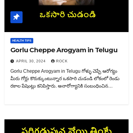
HEALTH TIPS
Gorlu Cheppe Arogyam in Telugu
APRIL 30, 2024
ROCK
Gorlu Cheppe Arogyam in Telugu గోళ్ళు చెప్పే ఆరోగ్యం
మీరు గోర్లు కొరుక్కుంటున్నార ఒకసారి చుడండి లోకంలో రెండు
రకాల పేషెంట్లు కనిపిస్తారు. అనారోగ్యానికి సంబంధించిన…