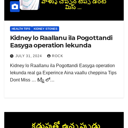
HEALTH TIPS
KIDNEY STONES
Kidney lo Raallanu ila Pogottandi
Easyga operation lekunda
JULY 31, 2024
ROCK
Kidney lo Raallanu ila Pogottandi Easyga operation
lekunda real ga Experince Aina vaallu cheppina Tips
Dont Miss … కిడ్నీ లో…