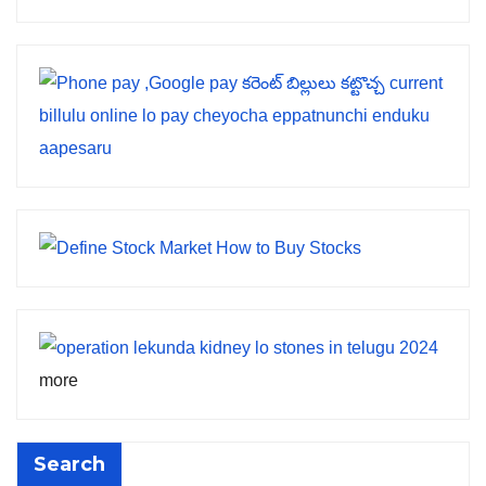
more
Search