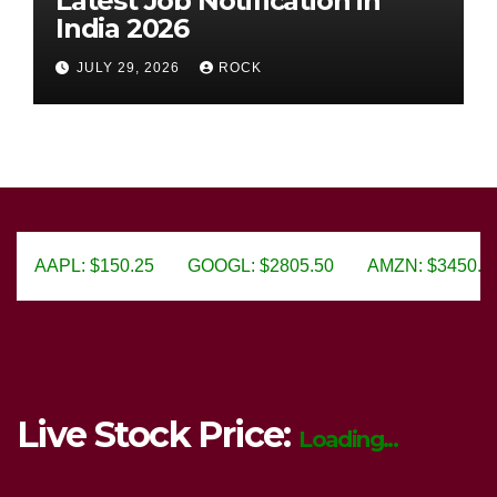
Latest Job Notification in
India 2026
JULY 29, 2026
ROCK
5
GOOGL: $2805.50
AMZN: $3450.75
MSFT: $299.9
Live Stock Price:
Loading...