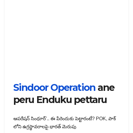
Sindoor Operation
ane
peru Enduku pettaru
ఆపరేషన్ సింధూర్’.. ఈ పేరెందుకు పెట్టారంటే? POK, పాక్
లోని ఉగ్రస్థావరాలపై భారత్ మెరుపు