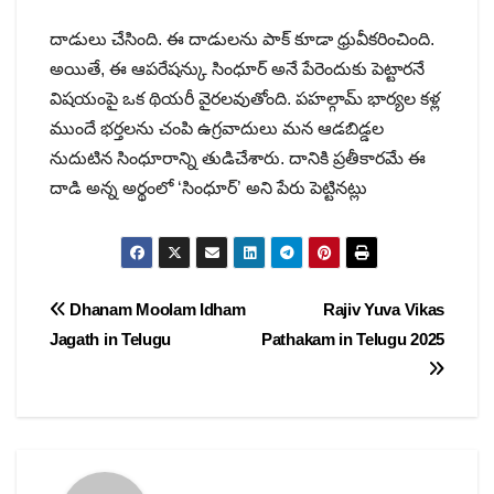
దాడులు చేసింది. ఈ దాడులను పాక్ కూడా ధ్రువీకరించింది.
అయితే, ఈ ఆపరేషన్కు సింధూర్ అనే పేరెందుకు పెట్టారనే
విషయంపై ఒక థియరీ వైరలవుతోంది. పహల్గామ్ భార్యల కళ్ల
ముందే భర్తలను చంపి ఉగ్రవాదులు మన ఆడబిడ్డల
నుదుటిన సింధూరాన్ని తుడిచేశారు. దానికి ప్రతీకారమే ఈ
దాడి అన్న అర్థంలో ‘సింధూర్’ అని పేరు పెట్టినట్లు
Post
Dhanam Moolam Idham
Rajiv Yuva Vikas
Jagath in Telugu
Pathakam in Telugu 2025
navigation