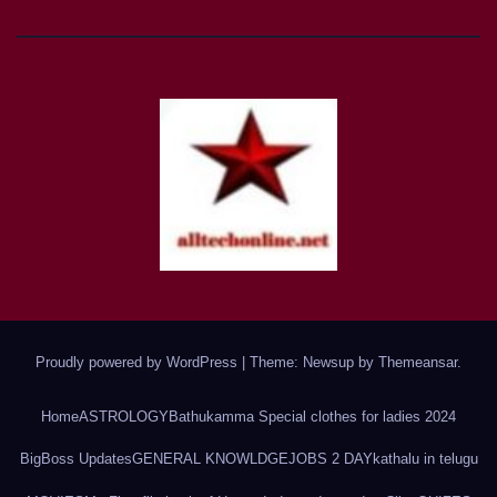
Proudly powered by WordPress
|
Theme: Newsup by
Themeansar
.
Home
ASTROLOGY
Bathukamma Special clothes for ladies 2024
BigBoss Updates
GENERAL KNOWLDGE
JOBS 2 DAY
kathalu in telugu