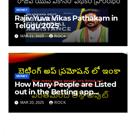
MONEY
Rajiv Yuva Vikas Pathakam in
Telugu 2025
MAR 21, 2025
ROCK
MONEY
How Many People are Listed
out in the Betting app
promotion
MAR 20, 2025
ROCK