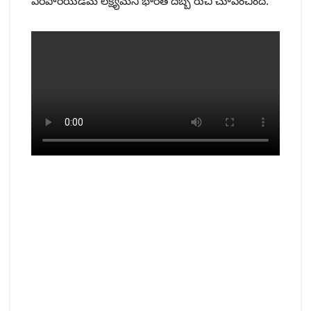
ఏరిపారేయడమే లక్ష్యమని భారత్ దెబ్బ రుచి చూపించింది.