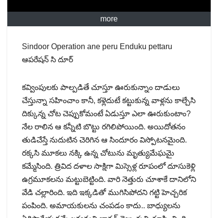
more
Sindoor Operation ane peru Enduku pettaru
ఆపరేషన్ సి దూర్
కవ్వింపులకు పాల్పడితే చూస్తూ ఊరుకున్నాం దాడులు
చేస్తున్నా సహించాం కానీ, కళ్లెదుటే కట్టుకున్న వాళ్లను కాల్చేసి
దిక్కున్న చోట చెప్పుకోమంటే ఏడుస్తూ ఎలా ఊరుకుంటాం?
నేల రాలిన ఆ కన్నీటి బొట్టు రగిలిపోయింది. అయిదోతనం
తుడిచేస్తే నుదుటిన చెరిగిన ఆ సిందూరం విస్పోటనమైంది.
రక్కసి మూకలు నక్కి ఉన్న చోటును మృత్యుమేఘమై
కమ్మేసింది. త్రివిద దళాల సాక్షిగా మిస్సెళ్ల రూపంలో దూసుకెళ్లి
ఉగ్రమూకలను మట్టుబెట్టింది. వారి నెత్తురు చూశాకే దానిలోని
వేడి చల్లారింది. ఇది ఇక్కడితో ముగిసిపోదని గట్టి హెచ్చరిక
పంపింది. అమాయకులను చంపడం కాదు.. బాధ్యులను