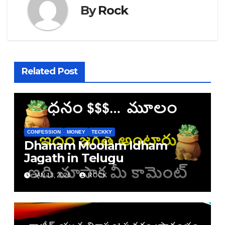
By
Rock
Related Post
CONFESSION
MONEY
TECKKY
Dhanam Moolam Idham
Jagath in Telugu
JAN 13, 2026
ROCK