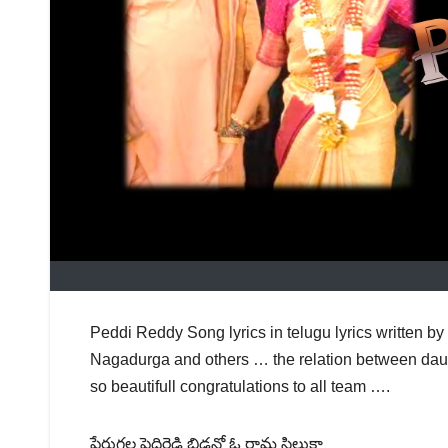
Peddi Reddy Song lyrics in telugu lyrics written b
Nagadurga and others … the relation between daugh
so beautifull congratulations to all team ….
పేరుగల్ల పెద్దిరెడ్డి బిడ్డనో ఓ రామ సిలుకా