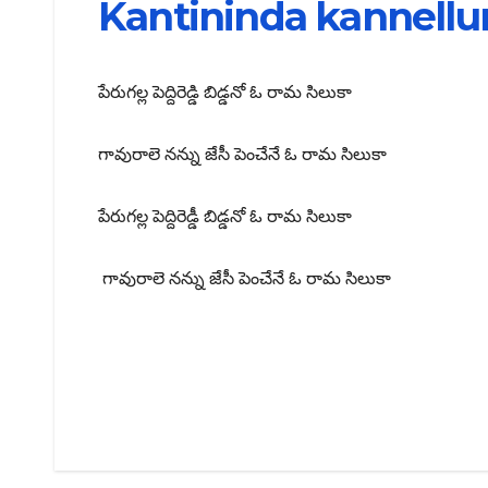
Kantininda kannell
పేరుగల్ల పెద్దిరెడ్డి బిడ్డనో ఓ రామ సిలుకా
గావురాలె నన్ను జేసీ పెంచేనే ఓ రామ సిలుకా
పేరుగల్ల పెద్దిరెడ్డీ బిడ్డనో ఓ రామ సిలుకా
గావురాలె నన్ను జేసీ పెంచేనే ఓ రామ సిలుకా
Post
navigation