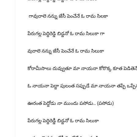
గావురాలె నన్ను జేసీ పెంచేనే ఓ రామ సిలకా
పేరుగల్ల పెద్దిరెడ్డి బిడ్డనో ఓ రామ సిలుకా గా
వురాలె నన్ను జేసీ పెంచేనే ఓ రామ సిలుకా
కోరామీసాలు దువ్వుతూ మా నాయనా కోరొక్క కూత పెడితెన
ఓ నాయనా పెద్దా పులంత సప్పుడే మా నాయనా తప్పే ఒప్పేస
ఊరంత పెద్దోడు నా ముందు పసోడు.. (పసోడు)
పేరుగల్ల పెద్దిరెడ్డీ బిడ్డనో ఓ రామ సిలుకా