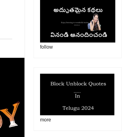
follow
more