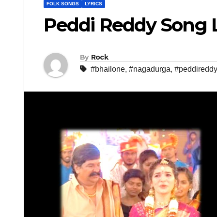
FOLK SONGS
LYRICS
Peddi Reddy Song L
By
Rock
#bhailone
,
#nagadurga
,
#peddiredd