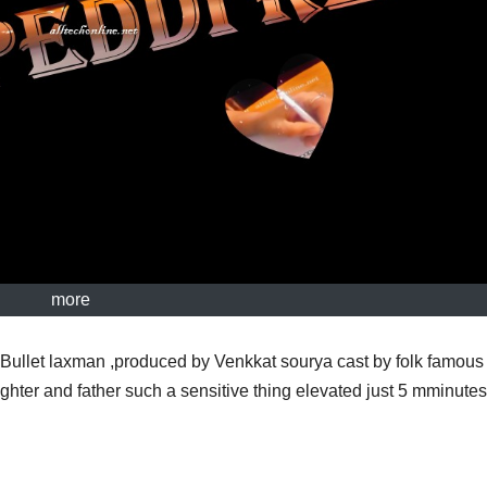
more
y Bullet laxman ,produced by Venkkat sourya cast by folk famous
ter and father such a sensitive thing elevated just 5 mminute