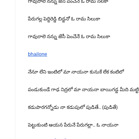
గావురాలె నన్ను జేసీ పెంచేనే ఓ రామ సిలకా
పేరుగల్ల పెద్దిరెడ్డి బిడ్డనో ఓ రామ సిలుకా
గావురాలె నన్ను జేసీ పెంచేనే ఓ రామ సిలుకా
bhailone
నేనూ లేని ఇంటిలో మా నాయనా కునుకే లేక కంటిలో
పండుకుండే గాఢ నిద్రలో మా నాయనా బాయిగడ్డ మీది మట్టి
కడుపారగన్నోడు నా కడుపులో పుడితే.. (పుడితే)
పెట్టుకుంటి ఆయన పేరునే పేరుగల్లా.. ఓ నాయనా