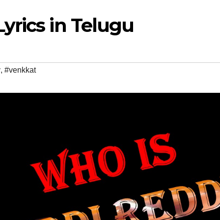
yrics in Telugu
y
,
#venkkat