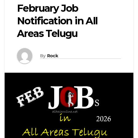
February Job
Notification in All
Areas Telugu
By
Rock