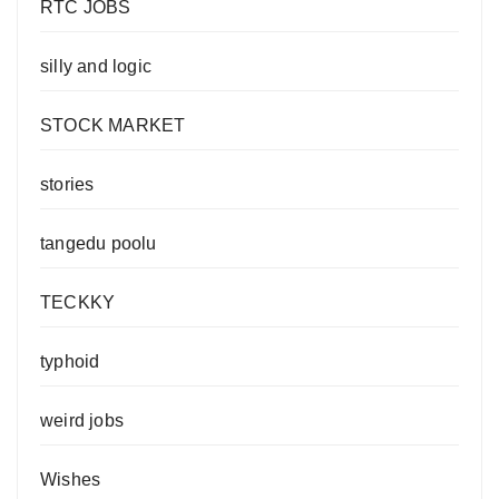
RTC JOBS
silly and logic
STOCK MARKET
stories
tangedu poolu
TECKKY
typhoid
weird jobs
Wishes