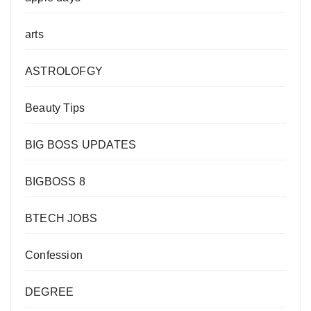
arts
ASTROLOFGY
Beauty Tips
BIG BOSS UPDATES
BIGBOSS 8
BTECH JOBS
Confession
DEGREE