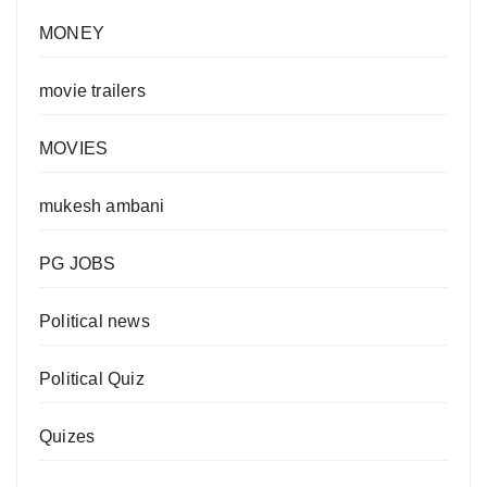
MONEY
movie trailers
MOVIES
mukesh ambani
PG JOBS
Political news
Political Quiz
Quizes