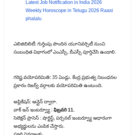
Latest Job Notification in India 2026
Weekly Horoscope in Telugu 2026 Raasi
phalalu
ఎలిజిబిలిటీ: గుర్తింపు పొందిన యూనివర్సిటీ నుంచి
సంబంధిత విభాగంలో ఎంఎస్సీ, బీఎస్సీ పూర్తిచేసి ఉండాలి.
గరిష్ట వయోపరిమితి: 35 ఏండ్లు. కేంద్ర ప్రభుత్వ నిబంధనల
ప్రకారం రిజర్వ్ వర్గాలకు వయోపరిమితి ఉంటుంది.
అప్లికేషన్: ఆన్లైన్ ద్వారా.
వాక్ ఇన్ ఇంటర్వ్యూ :
ఫిబ్రవరి 11.
సెలెక్షన్ ప్రాసెస్ : షార్టిస్ట్, పర్సనల్ ఇంటర్వ్యూ ఆధారంగా
అభ్యర్థులను ఎంపిక చేస్తారు.
పూర్తి వివరాలకు