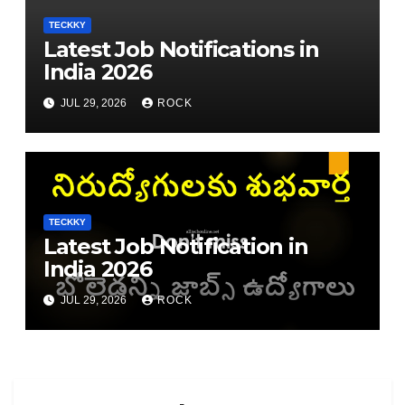
TECKKY
Latest Job Notifications in
India 2026
JUL 29, 2026
ROCK
TECKKY
Latest Job Notification in
India 2026
JUL 29, 2026
ROCK