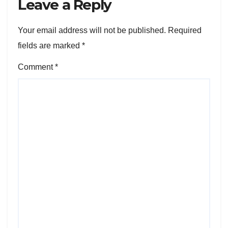
Leave a Reply
Your email address will not be published.
Required
fields are marked
*
Comment
*