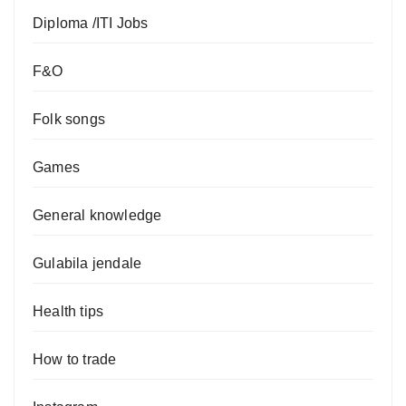
Diploma /ITI Jobs
F&O
Folk songs
Games
General knowledge
Gulabila jendale
Health tips
How to trade