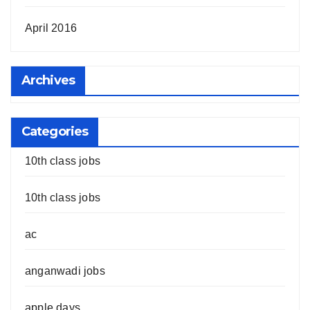
April 2016
Archives
Categories
10th class jobs
10th class jobs
ac
anganwadi jobs
apple days