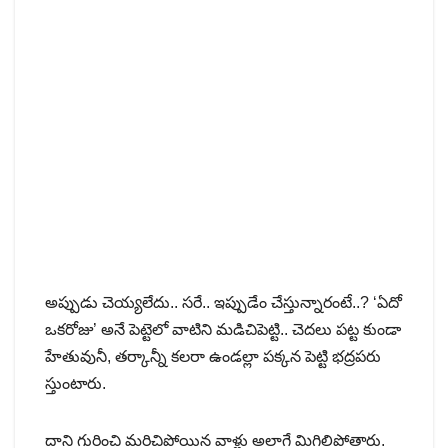
అప్పుడు చెయ్యలేదు.. సరే.. ఇప్పుడేం చేస్తున్నారంటే..? ‘ఏదో
ఒకరోజు’ అనే పెట్టెలో వాటిని మడిచిపెట్టి.. చెదలు పట్ట కుండా
హేతువునీ, తర్కాన్నీ కలరా ఉండల్లా పక్కన పెట్టి భద్రపరు
స్తుంటారు.
దాని గురించి మరిచిపోయిన వాళ్లు అలాగే మిగిలిపోతారు.