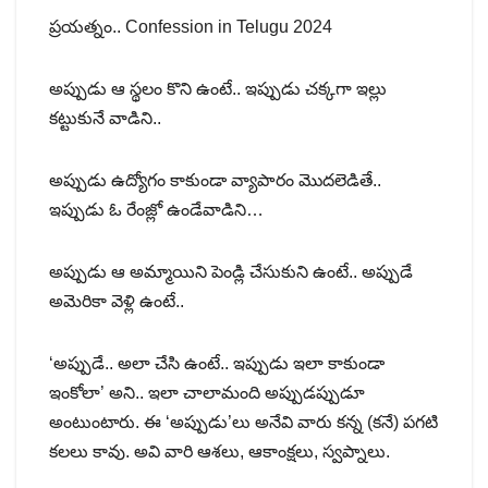
ప్రయత్నం.. Confession in Telugu 2024
అప్పుడు ఆ స్థలం కొని ఉంటే.. ఇప్పుడు చక్కగా ఇల్లు
కట్టుకునే వాడిని..
అప్పుడు ఉద్యోగం కాకుండా వ్యాపారం మొదలెడితే..
ఇప్పుడు ఓ రేంజ్లో ఉండేవాడిని…
అప్పుడు ఆ అమ్మాయిని పెండ్లి చేసుకుని ఉంటే.. అప్పుడే
అమెరికా వెళ్లి ఉంటే..
‘అప్పుడే.. అలా చేసి ఉంటే.. ఇప్పుడు ఇలా కాకుండా
ఇంకోలా’ అని.. ఇలా చాలామంది అప్పుడప్పుడూ
అంటుంటారు. ఈ ‘అప్పుడు’లు అనేవి వారు కన్న (కనే) పగటి
కలలు కావు. అవి వారి ఆశలు, ఆకాంక్షలు, స్వప్నాలు.