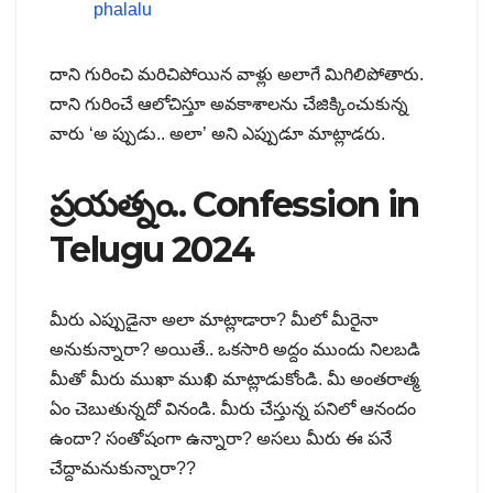
phalalu
దాని గురించి మరిచిపోయిన వాళ్లు అలాగే మిగిలిపోతారు.
దాని గురించే ఆలోచిస్తూ అవకాశాలను చేజిక్కించుకున్న
వారు ‘అ ప్పుడు.. అలా’ అని ఎప్పుడూ మాట్లాడరు.
ప్రయత్నం.. Confession in
Telugu 2024
మీరు ఎప్పుడైనా అలా మాట్లాడారా? మీలో మీరైనా
అనుకున్నారా? అయితే.. ఒకసారి అద్దం ముందు నిలబడి
మీతో మీరు ముఖా ముఖి మాట్లాడుకోండి. మీ అంతరాత్మ
ఏం చెబుతున్నదో వినండి. మీరు చేస్తున్న పనిలో ఆనందం
ఉందా? సంతోషంగా ఉన్నారా? అసలు మీరు ఈ పనే
చేద్దామనుకున్నారా??