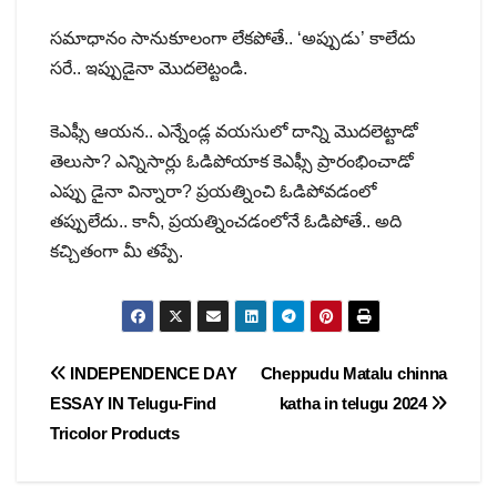
సమాధానం సానుకూలంగా లేకపోతే.. ‘అప్పుడు’ కాలేదు
సరే.. ఇప్పుడైనా మొదలెట్టండి.
కెఎఫ్సీ ఆయన.. ఎన్నేండ్ల వయసులో దాన్ని మొదలెట్టాడో
తెలుసా? ఎన్నిసార్లు ఓడిపోయాక కెఎఫ్సీ ప్రారంభించాడో
ఎప్పు డైనా విన్నారా? ప్రయత్నించి ఓడిపోవడంలో
తప్పులేదు.. కానీ, ప్రయత్నించడంలోనే ఓడిపోతే.. అది
కచ్చితంగా మీ తప్పే.
Post
INDEPENDENCE DAY
Cheppudu Matalu chinna
ESSAY IN Telugu-Find
katha in telugu 2024
navigation
Tricolor Products