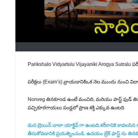
Parikshalo Vidyartulu Vijayaniki Arogya Sutralu పరీక్ష
పరీక్షలు (Exam’s) వ్రాయడానికిఒక నెల ముందు నుంచి విద్
Nonveg తినకూoడ ఉంటే మంచిది, మరియు పాస్ట్ ఫుడ్ తిన
పచ్చికూరగాయలు పండ్లలో ప్రాణ శక్తి ఎక్కువ ఉంటది
మన బ్రెయిన్ చాలా యాక్టివ్ గా ఉంటది,శరీరానికి కావలసిన శక్త
తీసుకోవడానికి ప్రయత్నించండి. ఉదయం బ్రేక్ ఫాస్ట్ ను తినక