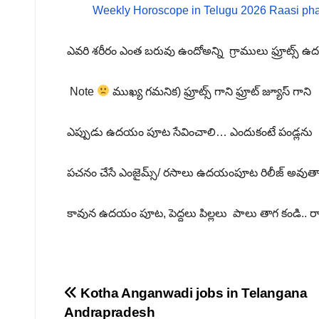
Weekly Horoscope in Telugu 2026 Raasi pha
ఎవరి శరీరం ఎంత బరువు ఉందోఅన్ని గ్రాములు ఫ్రూట్స్
Note
ముఖ్య గమనిక) ఫ్రూట్స్ గాని ఫ్రూట్ జ్యూస్ గాని
ఎప్పుడు ఉదయం పూట సేవించాలి… ఎందుకంటే పండ్లను
పచనం చేసే ఎంజైమ్స్/ రసాలు ఉదయంపూట రిలీజ్ అవుత
కావున ఉదయం పూట, పెద్దలు పిల్లలు పాలు తాగ కండి.. రాత
Post
Kotha Anganwadi jobs in Telangana
Andrapradesh