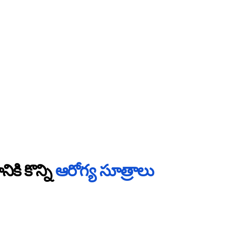
కి కొన్ని
ఆరోగ్య సూత్రాలు