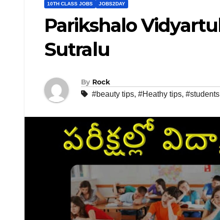
10TH CLASS JOBS
JOBS2DAY
Parikshalo Vidyartu
Sutralu
By
Rock
#beauty tips
,
#Heathy tips
,
#students 