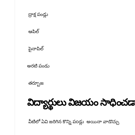
ద్రాక్ష పండ్లు
ఆపిల్
పైనాపిల్
అరటి పండు
తర్బూజ
విద్యార్థులు విజయం సాధించడాని
వీటిలో ఏవి జరిగిన కొన్ని పoడ్లు అయినా వాడొచ్చు