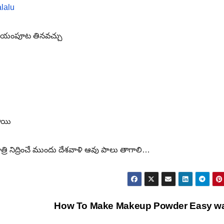
lalu
 ఉదయంపూట తినవచ్చు
ాయి
్రి నిద్రించే ముందు దేశవాళి ఆవు పాలు తాగాలి…
How To Make Makeup Powder Easy w