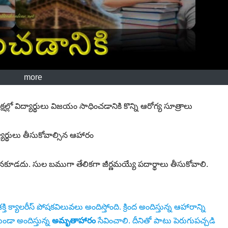
more
ల్లో విద్యార్థులు విజయం సాధించడానికి కొన్ని ఆరోగ్య సూత్రాలు
యార్థులు తీసుకోవాల్సిన ఆహారం
కూడదు. సుల బముగా తేలికగా జీర్ణమయ్యే పదార్థాలు తీసుకోవాలి.
ి క్యాలరీస్ పోషకవిలువలు అందిస్తోంది. క్రింద అందిస్తున్న ఆహారాన్ని
ుండా అందిస్తున్న
అమృతాహారం
సేవించాలి. దీనితో పాటు పెరుగుపచ్చడి