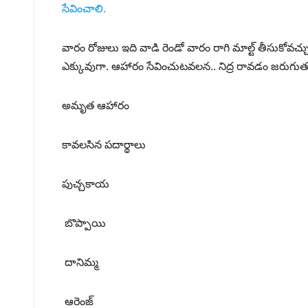
సేవించాలి.
వారం రోజులు ఇది వాడి రెండో వారం రాగి మాల్ట్ తీసుకోవ
ఎక్కువుగా. ఆహారం సేవించుటవలన.. నిద్ర రావడం జరుగ
అమృత ఆహారం
కావలసిన పదార్థాలు
పుచ్చకాయ
బొప్పాయి
దానిమ్మ
ఆరెంజ్