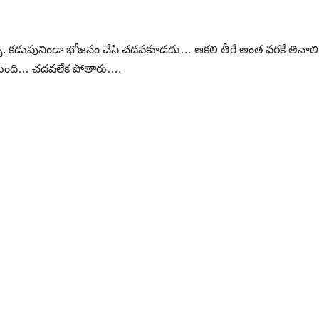
చ్చు. కడుపునిండా భోజనం చేసి చదవకూడదు… ఆకలి తీరే అంత వరకే తినాలి.
ుతుంది… చదవలేక పోతారు….