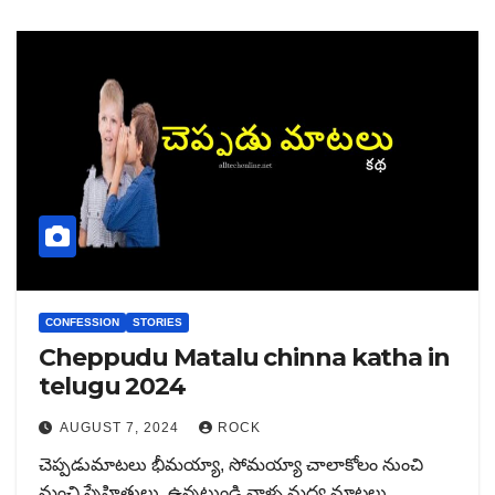
CONFESSION
STORIES
Cheppudu Matalu chinna katha in
telugu 2024
AUGUST 7, 2024
ROCK
చెప్పడుమాటలు భీమయ్యా, సోమయ్యా చాలాకోలం నుంచి
మంచి స్నేహితులు. ఉన్నట్టుండి వాళ్ళ మధ్య మాటలు