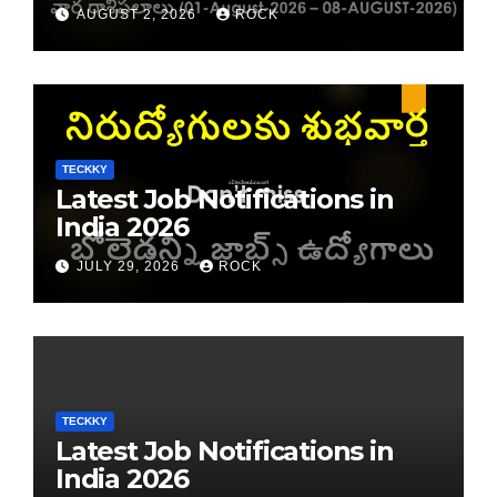
రాశి ఫలాలు
AUGUST 2, 2026
ROCK
TECKKY
Latest Job Notifications in
India 2026
JULY 29, 2026
ROCK
TECKKY
Latest Job Notifications in
India 2026