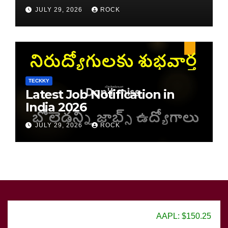
JULY 29, 2026
ROCK
TECKKY
Latest Job Notification in
India 2026
JULY 29, 2026
ROCK
AAPL: $150.25
GOO