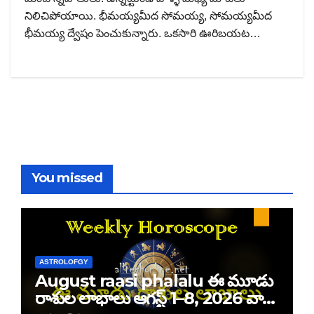
నిలిచిపోయాయి. భీమయ్యమీద సోమయ్య, సోమయ్యమీద
భీమయ్య ద్వేషం పెంచుకున్నారు. ఒకసారి ఊరిబయట…
You missed
ASTROLOFGY
August raasi phalalu ఈ మూడు
రాశుల లాభాలు ఆగస్ట్ 1–8, 2026 వార