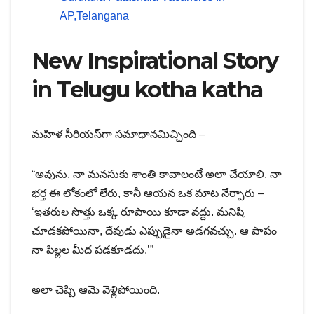
AP,Telangana
New Inspirational Story
in Telugu kotha katha
మహిళ సీరియస్‌గా సమాధానమిచ్చింది –
“అవును. నా మనసుకు శాంతి కావాలంటే అలా చేయాలి. నా
భర్త ఈ లోకంలో లేరు, కానీ ఆయన ఒక మాట నేర్పారు –
‘ఇతరుల సొత్తు ఒక్క రూపాయి కూడా వద్దు. మనిషి
చూడకపోయినా, దేవుడు ఎప్పుడైనా అడగవచ్చు. ఆ పాపం
నా పిల్లల మీద పడకూడదు.’”
అలా చెప్పి ఆమె వెళ్లిపోయింది.