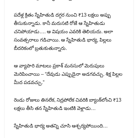
పదేళ్ల క్రితం స్నేహితుడి దగ్గర నుంచి ₹13 లక్షలు అప్పు
తీసుకున్నాడు. కానీ మరుసటి రోజే ఆ స్నేహితుడు
చనిపోయాడు…. ఆ విషయం ఎవరికి తెలియదు. అలా
సంవత్సరాలు గడిచాయి. ఆ స్నేహితుడి భార్య, పిల్లలు
బీదరికంలో బ్రతుకుతున్నారు.
ఆ వ్యాపారి మాటలు ప్రకాశ్ మనసులో మెరుపులు
మెరిపించాయి – “దేవుడు ఎప్పుడైనా అడగవచ్చు. శిక్ష పిల్లల
మీద పడవచ్చు.”
రెండు రోజులు తినలేక, నిద్రపోలేక చివరికి బ్యాంక్‌లోంచి ₹13
లక్షలు తీసి తన స్నేహితుడి ఇంటికి వెళ్లాడు…‌
స్నేహితుడి భార్య అతన్ని చూసి ఆశ్చర్యపోయింది…