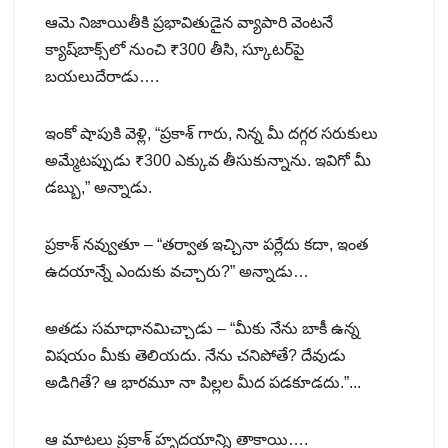
ఆమె నిజాయితీకి ప్రభావితుడైన వ్యాపారి వెంటనే
క్యాష్‌బాక్స్‌లో నుంచి ₹300 తీసి, స్కూటర్‌పై
బయలుదేరాడు….
ఇంకో షాపుకి వెళ్లి, “ప్రకాశ్ గారు, నిన్న మీ దగ్గర సరుకులు
అమ్మేటప్పుడు ₹300 ఎక్కువ తీసుకున్నాను. ఇవిగో మీ
డబ్బు,” అన్నాడు.
ప్రకాశ్ నవ్వుతూ – “తర్వాత ఇచ్చినా పర్లేదు కదా, ఇంత
ఉదయాన్నే ఎందుకు వచ్చారు?” అన్నాడు…
అతడు సమాధానమిచ్చాడు – “మీకు నేను బాకీ ఉన్న
విషయం మీకు తెలియదు. నేను చనిపోతే? దేవుడు
అడిగితే? ఆ భారమూ నా పిల్లల మీద పడకూడదు.”..‌.
ఆ మాటలు ప్రకాశ్ హృదయాన్ని తాకాయి…‌.