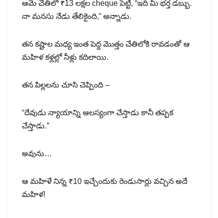
ఆమె చేతిలో ₹13 లక్షల cheque పెట్టి, “ఇది మీ భర్త డబ్బు.
నా మనసు నేడు తేలికైంది,” అన్నాడు.
తన కష్టాల మధ్య ఇంత పెద్ద మొత్తం చేతిలోకి రావడంతో ఆ
మహిళ కళ్లల్లో నీళ్లు కదిలాయి.
తన పిల్లలను చూసి చెప్పింది –
“దేవుడు న్యాయాన్ని ఆలస్యంగా చేస్తాడు కానీ తప్పక
చేస్తాడు.”
అవును…
ఆ మహిళే నిన్న ₹10 ఇచ్చేందుకు రెండుసార్లు వచ్చిన అదే
మహిళ!