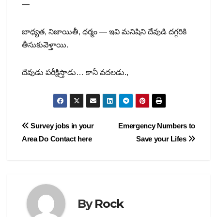
—
బాధ్యత, నిజాయితీ, ధర్మం — ఇవి మనిషిని దేవుడి దగ్గరికి
తీసుకువెళ్తాయి.
దేవుడు పరీక్షిస్తాడు… కానీ వదలడు.,
Post
Survey jobs in your
Emergency Numbers to
Area Do Contact here
Save your Lifes
navigation
By
Rock