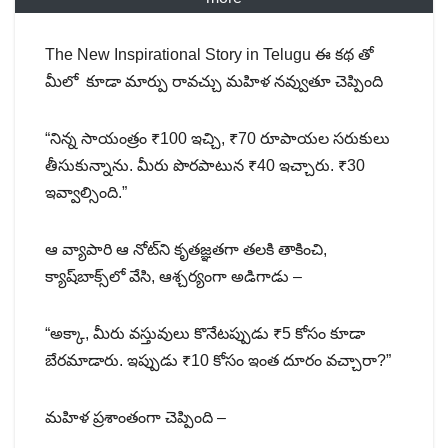
The New Inspirational Story in Telugu ఈ కథ తో
మీలో కూడా మార్పు రావచ్చు మహిళ నవ్వుతూ చెప్పింది
“నిన్న సాయంత్రం ₹100 ఇచ్చి, ₹70 రూపాయల సరుకులు
తీసుకున్నాను. మీరు పొరపాటున ₹40 ఇచ్చారు. ₹30
ఇవ్వాల్సింది.”
ఆ వ్యాపారి ఆ నోట్‌ని కృతజ్ఞతగా తలకి తాకించి,
క్యాష్‌బాక్స్‌లో వేసి, ఆశ్చర్యంగా అడిగాడు –
“అక్కా, మీరు వస్తువులు కొనేటప్పుడు ₹5 కోసం కూడా
బేరమాడారు. ఇప్పుడు ₹10 కోసం ఇంత దూరం వచ్చారా?”
మహిళ ప్రశాంతంగా చెప్పింది –