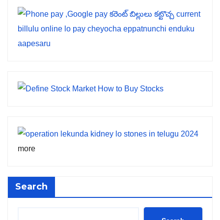
more
Search