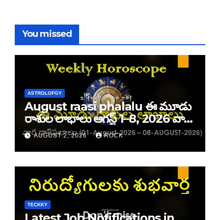
You missed
ASTROLOFGY
August raasi phalalu ఈ మూడు
రాశుల లాభాలు ఆగస్ట్ 1–8, 2026 వార
రాశి ఫలాలు
AUGUST 2, 2026
ROCK
TECKKY
Latest Job Notifications in