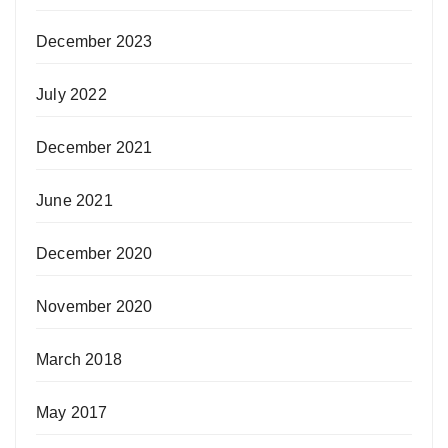
December 2023
July 2022
December 2021
June 2021
December 2020
November 2020
March 2018
May 2017