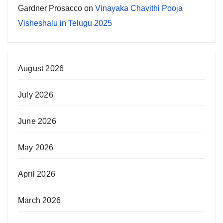
Gardner Prosacco
on
Vinayaka Chavithi Pooja
Visheshalu in Telugu 2025
August 2026
July 2026
June 2026
May 2026
April 2026
March 2026