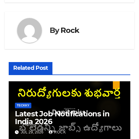
By
Rock
Related Post
TECKKY
Latest Job Notifications in
India 2026
JUL 29, 2026
ROCK