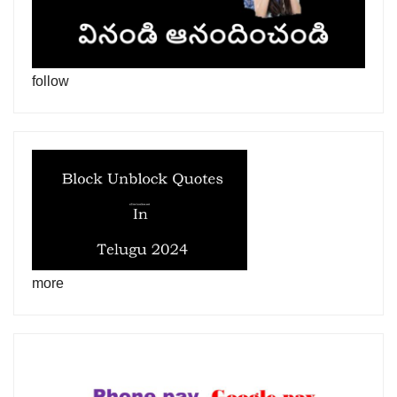
follow
more