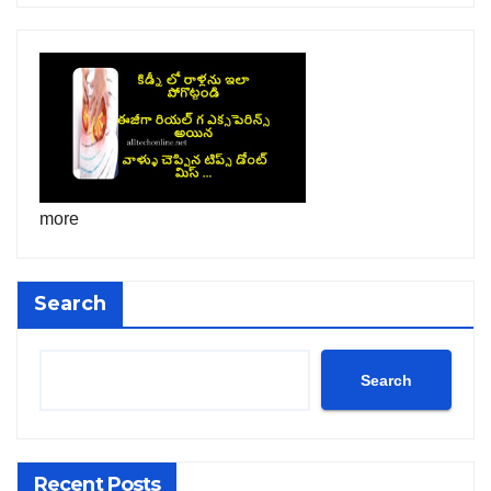
more
Search
Search
Recent Posts