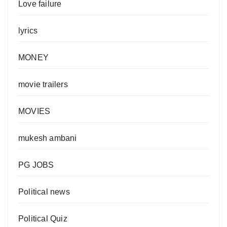
Love failure
lyrics
MONEY
movie trailers
MOVIES
mukesh ambani
PG JOBS
Political news
Political Quiz