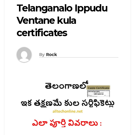
Telanganalo Ippudu
Ventane kula
certificates
By
Rock