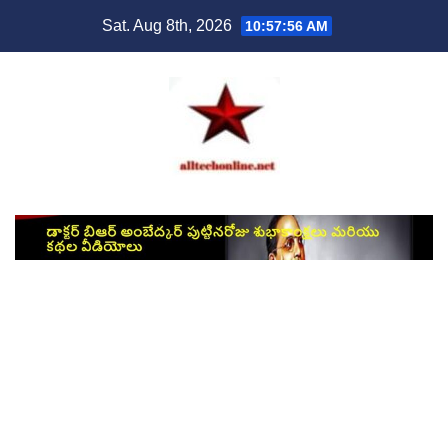
Skip
Sat. Aug 8th, 2026
10:57:57 AM
to
content