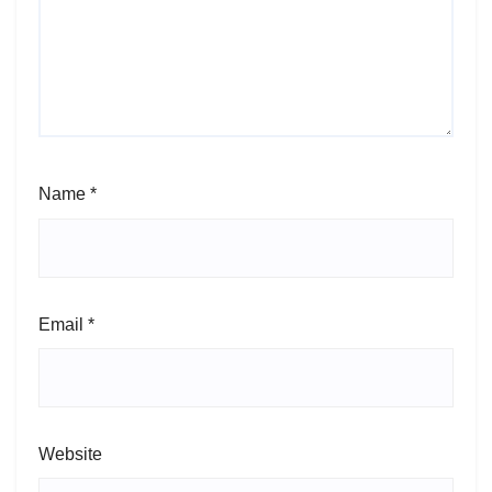
Name
*
Email
*
Website