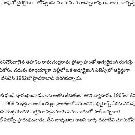
స్ సంస్థలో డైరెక్టరుగా, తోడల్లుడు ముసునూరు అప్పారావు ఈనాడు, డాల్ఫిన్స
 పనిచేసేవాడైన తహశిల రామచంద్రరావు ప్రోత్సాహంతో అడ్వర్టైజింగ్ రంగంపై
ోసం చదువు పూర్తయ్యాకా ఢిల్లీలో ఒక అడ్వర్టైజింగ్ ఏజెన్సీలో ఆర్టిస్టుగా
నిచేసి 1962లో హైదరాబాద్ తిరిగివచ్చాడు.
ిట్ ఫండ్ ప్రారంభించాడు. ఇది అతని జీవితంలో తొలి వ్యాపారం. 1965లో కి
67 – 1969 మధ్యకాలంలో ఖమ్మం ప్రాంతంలో వసుంధర ఫెర్టిలైజర్స్ పేరిట ఎరు
ించిన మొట్టమొదటి పత్రికగా వ్యవసాయ సమాచారంతో సాగే అన్నదాత
ంట్ ఏజెన్సీ ప్రారంభించాడు. దీని బాధ్యతలు అతని భార్య రమాదేవి చూసుకోసా