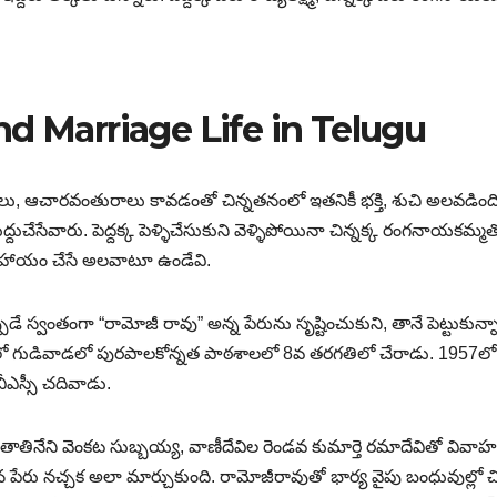
d Marriage Life in Telugu
పరురాలు, ఆచారవంతురాలు కావడంతో చిన్నతనంలో ఇతనికీ భక్తి, శుచి అలవడింది
చేసేవారు. పెద్దక్క పెళ్ళిచేసుకుని వెళ్ళిపోయినా చిన్నక్క రంగనాయకమ్మత
లో సహాయం చేసే అలవాటూ ఉండేవి.
ే స్వంతంగా “రామోజీ రావు” అన్న పేరును సృష్టించుకుని, తానే పెట్టుకున్న
లో గుడివాడలో పురపాలకోన్నత పాఠశాలలో 8వ తరగతిలో చేరాడు. 1957ల
ీఎస్సీ చదివాడు.
తినేని వెంకట సుబ్బయ్య, వాణీదేవిల రెండవ కుమార్తె రమాదేవితో వివా
ిన పేరు నచ్చక అలా మార్చుకుంది. రామోజీరావుతో భార్య వైపు బంధువుల్లో చి