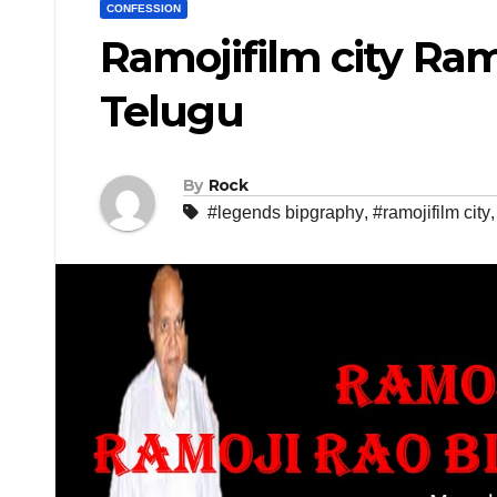
CONFESSION
Ramojifilm city Ram
Telugu
By
Rock
#legends bipgraphy
,
#ramojifilm city