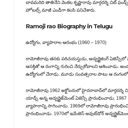
బావమరిది తాతినేని వెంకట కృష్ణారావు మార్గదర్శి చిట్ ఫండ్
హోటల్స్ మాజీ ఎండీగా కలసి పనిచేశారు.
Ramoji rao Biography in Telugu
ఉద్యోగం, వ్యాపారాల ఆరంభం (1960 – 1970)
రామోజీరావు తనకు పరిచయస్తుడు, అడ్వర్టైజింగ్ ఏజెన్సీలో
ఆసక్తితో ఆ రంగాన్ని గురించి నేర్చుకోవాలని ఆశించాడు. అందుక
ఉద్యోగంలో చేరాడు. మూడు సంవత్సరాల పాటు ఆ రంగంలో ప
రామోజీరావు 1962 అక్టోబరులో హైదరాబాద్‌లో మార్గదర్శి చ
యాడ్స్ అన్న అడ్వర్టైజ్‌మెంట్ ఏజెన్సీ ప్రారంభించాడు. 19
వ్యాపారాన్ని సాగించాడు. 1969లో రామోజీరావు ప్రారంభ
ప్రారంభించాడు. 1970లో ఇమేజెస్ అవుట్‌డోర్ అడ్వర్టైజ్‌మె