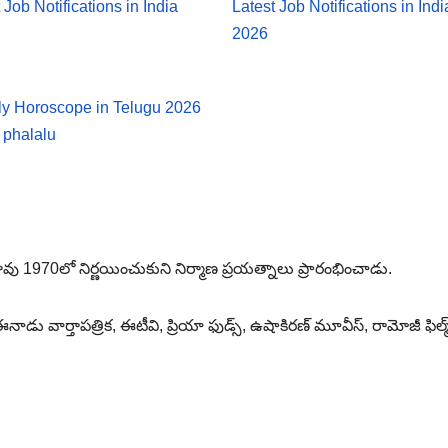
 Job Notifications in India
Latest Job Notifications in Indi
2026
y Horoscope in Telugu 2026
 phalalu
ావు 1970లో నిర్ణయించుకుని నిర్మాణ ప్రయత్నాలు ప్రారంభించాడు.
 ఈనాడు వార్తాపత్రిక, ఈటీవి, ప్రియా ఫుడ్స్, ఉషాకిరణ్ మూవీస్, రామోజీ ఫిల్మ్