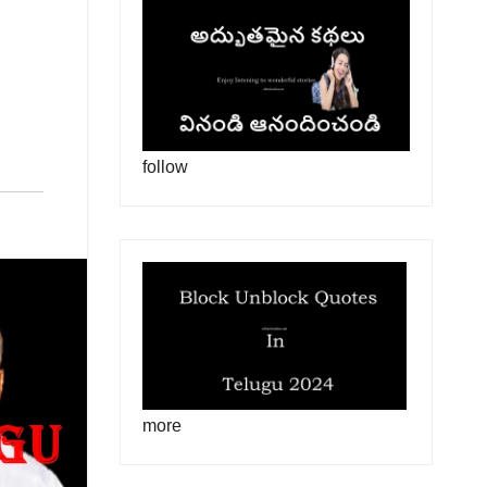
follow
more