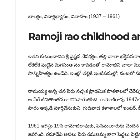
బాల్యం, విద్యాభ్యాసం, వివాహం (1937 – 1961)
Ramoji rao childhood an
ఇతని కుటుంబానిది శ్రీ వైష్ణవ నేపథ్యం. తల్లి చాలా భక్తి
లేకలేక పుట్టిన మగసంతానం కావడంతో రామోజీని చాలా ముద్దు
సాన్నిహిత్యం ఉండేది. ఇంట్లో తల్లికి ఇంటిపనుల్లో, వంట
రామయ్య అన్న తన పేరు నచ్చక ప్రాథమిక పాఠశాలలో చేరేప్పుడ
ఆ పేరే జీవితాంతమూ కొనసాగుతోంది. రామోజీరావు 1947
ఫారం అక్కడే పూర్తిచేసుకుని, గుడివాడ కళాశాలలో ఇంటర్, బ
1961 ఆగస్టు 19న రామోజీరావుకు, పెనమలూరుకు చెందిన తా
జరిగింది. రమాదేవి అసలు పేరు రమణమ్మ కాగా పెద్దలు పెట్ట