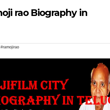
oji rao Biography in
,
#ramojirao