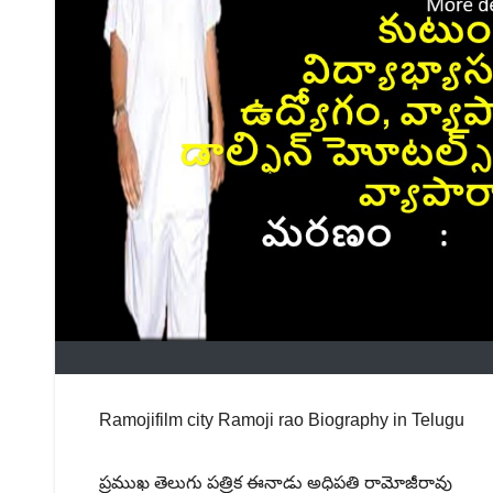
Ramojifilm city Ramoji rao Biography in Telugu
ప్రముఖ తెలుగు పత్రిక ఈనాడు అధిపతి రామోజీరావు