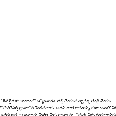
16న రైతుకుటుంబంలో జన్మించాడు. తల్లి వెంకటసుబ్బమ్మ, తండ్రి వెంకట
పెరిశేపల్లి గ్రామానికి చెందినవారు. అతని తాత రామయ్య కుటుంబంతో పెరిశ
ు అక్కలు ఉన్నారు. పెద్దక్క పేరు రాజ్యలక్ష్మి, చిన్నక్క పేరు రంగనాయకమ