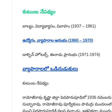
కుటుంబ నేపథ్యం
బాల్యం, విద్యాభ్యాసం, వివాహం (1937 – 1961)
ఉద్యోగం, వ్యాపారాల ఆరంభం (1960 – 1970)
డాల్ఫిన్ హోటల్స్, ఈనాడు ప్రారంభం (1971-1974)
వ్యాపారాలలో ఒడిదుడుకులు
కుటుంబ నేపథ్యం
రామోజీరావు కృష్ణా జిల్లా పెదపారుపూడిలో 1936 నవంబరు 
సుబ్బారావు. రామోజీరావు పూర్వీకులు పామర్రు మండలంలోని 
నుంచి పెదపారుపూడికి వలస వచ్చాడు. ఇతనికన్నా ముందు ఇద్దర