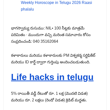
Weekly Horoscope in Telugu 2026 Raasi
phalalu
భాగస్వామ్య రుసుము: NIL• 100 సీట్లకు మాత్రమే
పరిమితం · ముందుగా వచ్చి మరింత సమాచారం కోసం
సంప్రదించండి: 040 35162064
కళాకారులు మరియు కళాకారులకు PM విశ్వకర్మ సర్టిఫికేట్
మరియు ID కార్డ్ ద్వారా గుర్తింపు అందించబడుతుంది.
Life hacks in telugu
5% రాయితీ వడ్డీ రేటుతో రూ. 1 లక్ష (మొదటి విడత)
మరియు రూ. 2 లక్షలు (రెండో విడత) క్రెడిట్ మద్దతు.