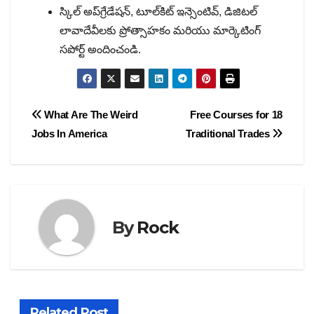
స్కిల్ అప్‌గ్రేడేషన్, టూల్‌కిట్ ఇన్సెంటివ్, డిజిటల్
లావాదేవీలకు ప్రోత్సాహకం మరియు మార్కెటింగ్
సపోర్ట్ అందించండి.
Post
What Are The Weird
Free Courses for 18
Jobs In America
Traditional Trades
navigation
By
Rock
Related Post