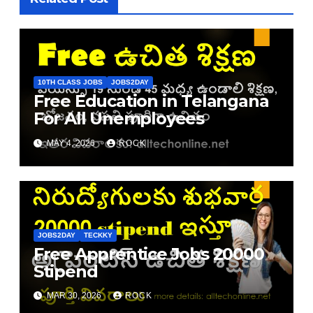
10TH CLASS JOBS
JOBS2DAY
Free Education in Telangana
For All Unemployees
MAY 4, 2026
ROCK
JOBS2DAY
TECKKY
Free Apprentice Jobs 20000
Stipend
MAR 30, 2026
ROCK