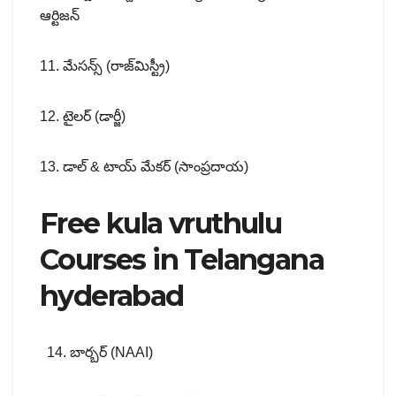
ఆర్టిజన్
11. మేసన్స్ (రాజ్‌మిస్ట్రీ)
12. టైలర్ (డార్జీ)
13. డాల్ & టాయ్ మేకర్ (సాంప్రదాయ)
Free kula vruthulu
Courses in Telangana
hyderabad
14. బార్బర్ (NAAI)