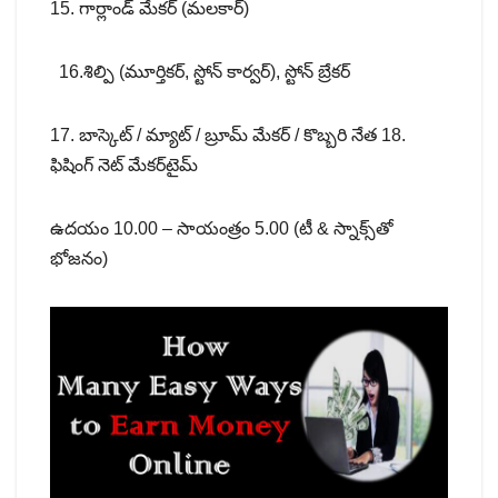
15. గార్లాండ్ మేకర్ (మలకార్)
16.శిల్పి (మూర్తికర్, స్టోన్ కార్వర్), స్టోన్ బ్రేకర్
17. బాస్కెట్ / మ్యాట్ / బ్రూమ్ మేకర్ / కొబ్బరి నేత 18.
ఫిషింగ్ నెట్ మేకర్‌టైమ్
ఉదయం 10.00 – సాయంత్రం 5.00 (టీ & స్నాక్స్‌తో
భోజనం)