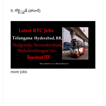
8. గోల్డ్స్మిత్ (సోనార్)
more jobs