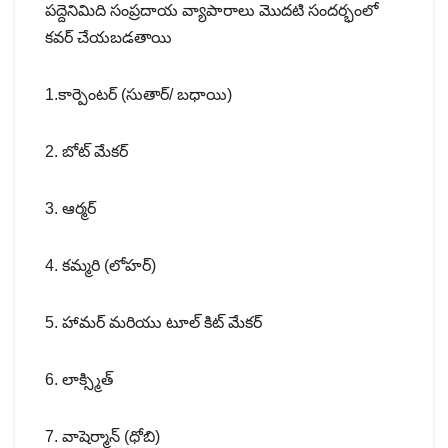
పద్దెనిమిది సంప్రదాయ వ్యాపారాలు మొదటి సందర్భంలో
కవర్ చేయబడతాయి
1.కార్పెంటర్ (సుతార్/ బధాయి)
2. బోట్ మేకర్
3. ఆర్మర్
4. కమ్మరి (లోహర్)
5. హామర్ మరియు టూల్ కిట్ మేకర్
6. లాక్స్మిత్
7. వాషెర్మాన్ (ధోబి)