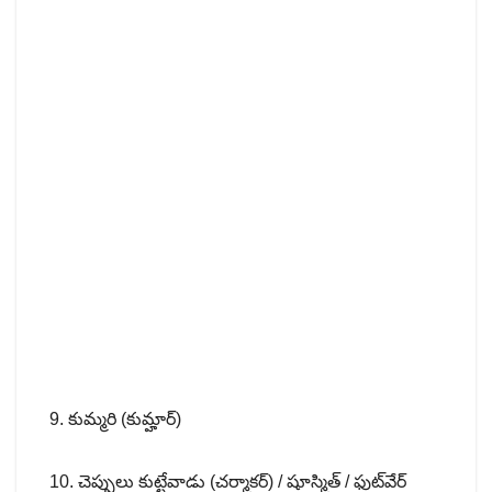
9. కుమ్మరి (కుమ్హార్)
10. చెప్పులు కుట్టేవాడు (చర్మాకర్) / షూస్మిత్ / ఫుట్‌వేర్