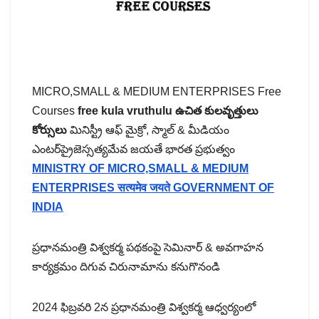
MICRO,SMALL & MEDIUM ENTERPRISES Free
Courses
free kula vruthulu ఉచిత కులవృత్తులు
కోర్సులు
మినిస్ట్రీ ఆఫ్ మైక్రో, స్మాల్ & మీడియం
ఎంటర్‌ప్రైజెస్సత్యమేవ జయతే భారత ప్రభుత్వం
MINISTRY OF MICRO,SMALL & MEDIUM
ENTERPRISES सत्यमेव जयते GOVERNMENT OF
INDIA
ప్రధానమంత్రి విశ్వకర్మ పథకంపై సెమినార్ & అవగాహన
కార్యక్రమం దిగువ చిరునామాను కనుగొనండి
2024 ఫిబ్రవరి 2న ప్రధానమంత్రి విశ్వకర్మ ఆధ్వర్యంలో