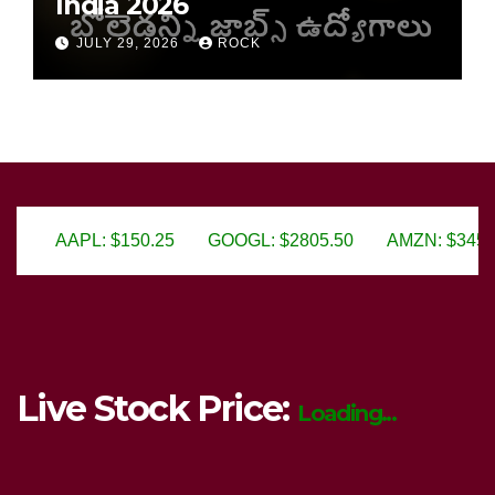
India 2026
JULY 29, 2026
ROCK
25
GOOGL: $2805.50
AMZN: $3450.75
MSFT: $299.
Live Stock Price:
Loading...