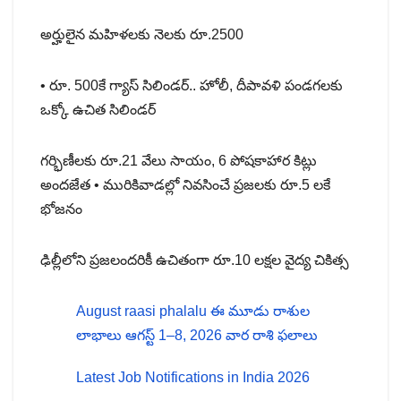
అర్హులైన మహిళలకు నెలకు రూ.2500
• రూ. 500కే గ్యాస్ సిలిండర్.. హోలీ, దీపావళి పండగలకు
ఒక్కో ఉచిత సిలిండర్
గర్భిణీలకు రూ.21 వేలు సాయం, 6 పోషకాహార కిట్లు
అందజేత • మురికివాడల్లో నివసించే ప్రజలకు రూ.5 లకే
భోజనం
ఢిల్లీలోని ప్రజలందరికీ ఉచితంగా రూ.10 లక్షల వైద్య చికిత్స
August raasi phalalu ఈ మూడు రాశుల
లాభాలు ఆగస్ట్ 1–8, 2026 వార రాశి ఫలాలు
Latest Job Notifications in India 2026