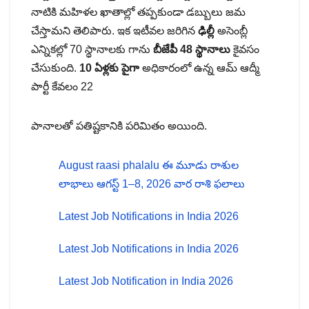
నాటికి మహిళల ఖాతాల్లో తప్పకుండా డబ్బులు జమ
చేస్తామని తెలిపారు. ఇక ఇటీవల జరిగిన
ఢిల్లీ
అసెంబ్లీ
ఎన్నికల్లో 70 స్థానాలకు గాను
బీజేపీ 48 స్థానాలు
కైవసం
చేసుకుంది.
10 ఏళ్లకు పైగా
అధికారంలో ఉన్న ఆమ్ ఆద్మీ
పార్టీ కేవలం 22
పానాలతో పతిష్టకానికి పరిమితం అయింది.
August raasi phalalu ఈ మూడు రాశుల
లాభాలు ఆగస్ట్ 1–8, 2026 వార రాశి ఫలాలు
Latest Job Notifications in India 2026
Latest Job Notifications in India 2026
Latest Job Notification in India 2026