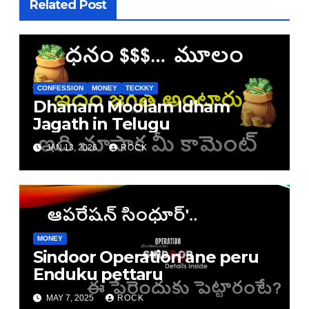
Related Post
CONFESSION
MONEY
TECKKY
Dhanam Moolam Idham
Jagath in Telugu
JAN 13, 2026
ROCK
MONEY
Sindoor Operation ane peru
Enduku pettaru
MAY 7, 2025
ROCK