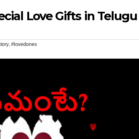
cial Love Gifts in Telugu
tory
,
#lovedones