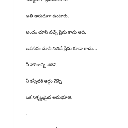
అతి అరుదుగా ఉంటారు.
అందం చూసి వచ్చే ప్రేమ కాదు అది,
అవసరం చూసి నిలిచే ప్రేమ కూడా కాదు…
నీ మౌనాన్ని చదివి,
నీ కన్నీటికి అర్థం చెప్పే
ఒక నిశ్శబ్దమైన అనుభూతి.
.