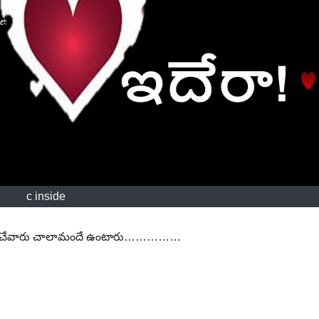
c inside
ప్రేమించేవారు చాలామందే ఉంటారు……………