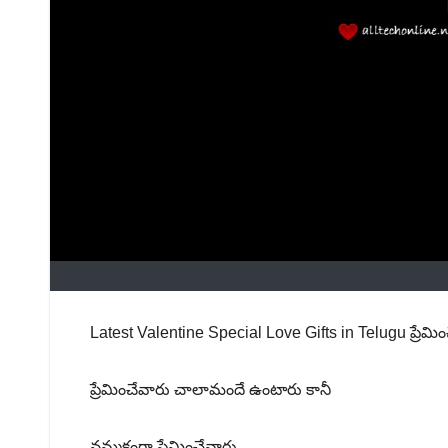
Latest Valentine Special Love Gifts in Telugu 
ప్రేమించేవారు చాలామందే ఉంటారు కానీ
నమ్మకంగా ప్రేమించేవారు