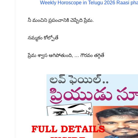
Weekly Horoscope in Telugu 2026 Raasi pha
నీ మంచిని ప్రపంచానికి చెప్పేది ప్రేమ.
నమ్మకం కోల్పోతే
ప్రేమ శ్వాస ఆగిపోతుంది, … గౌరవం తగ్గితే