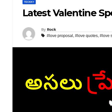
TECKKY
Latest Valentine Spe
By
Rock
#love proposal
,
#love quotes
,
#love s