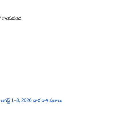
ో గాయపరిచి,
గస్ట్ 1–8, 2026 వార రాశి ఫలాలు