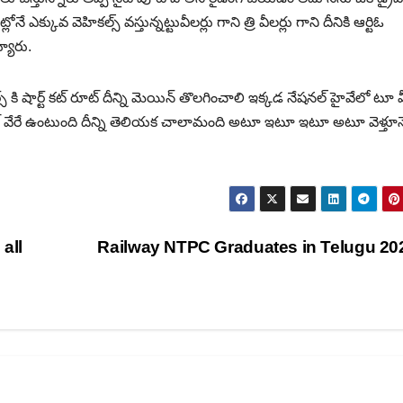
 ఎక్కువ వెహికల్స్ వస్తున్నట్టువీలర్లు గాని త్రి వీలర్లు గాని దీనికి ఆర్టిఓ
్యారు.
స్ కి షార్ట్ కట్ రూట్ దీన్ని మెయిన్ తొలగించాలి ఇక్కడ నేషనల్ హైవేలో టూ వ
్ళు రూట్ వేరే ఉంటుంది దీన్ని తెలియక చాలామంది అటూ ఇటూ ఇటూ అటూ వెళ్తూన
all
Railway NTPC Graduates in Telugu 2