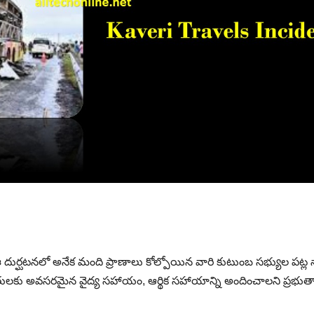
దుర్ఘటనలో అనేక మంది ప్రాణాలు కోల్పోయిన వారి కుటుంబ సభ్యుల పట్ల 
ధితులకు అవసరమైన వైద్య సహాయం, ఆర్థిక సహాయాన్ని అందించాలని ప్రభుత్వా