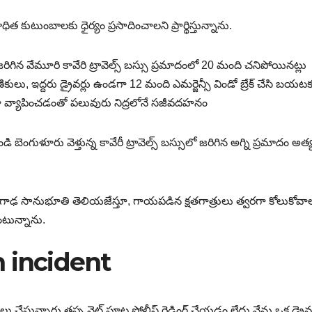
ుటుంబాలకు ధైర్యం ప్రసాదించాలని ప్రార్థిస్తున్నాను.
ిగిన వేమూరి కావేరి ట్రావెల్స్ బస్సు ప్రమాదంలో 20 మంది చనిపోయినట్లు
ు, ఇద్దరు డ్రైవర్లు ఉండగా 12 మంది ఎమర్జెన్సీ విండో బ్రేక్ చేసి బయట
ా వ్యాపించడంతో పలువురు నిద్రలోనే సజీవదహనం
ి బెంగుళూరు వెళ్తున్న కావేరీ ట్రావెల్స్ బస్సులో జరిగిన అగ్ని ప్రమాదం అత
రగాఢ సానుభూతి తెలియజేస్తూ, గాయపడిన క్షతగాత్రులు త్వరగా కోలుకోవాల
ంటున్నాను.
 incident
సూలు చేస్తున్నారు తప్ప నైట్ పూట పోలీస్ రైడింగ్ చేయడం లేదు నేను ఒక డ్రైవ