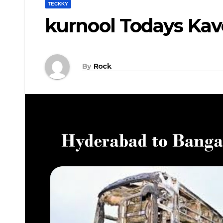
TECKKY
kurnool Todays Kave
By
Rock