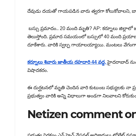
దేవుడు దయతో గాయపడిన వారు త్వరగా కోలుకోవాలని, బాధిత క
బస్సు ప్రమాదం.. 20 మంది మృతి? AP: కర్నూలు జిల్లాలో జర
తెలుస్తోంది. ప్రమాద సమయంలో బస్సులో 40 మంది ప్రయాణికుల
దూకేశారు. వారికి స్వల్ప గాయాలయ్యాయి. మంటలు వేగంగ
కర్నూలు శివారు జాతీయ రహదారి 44 వద్ద,
హైదరాబాద్ నుండ
విషాదకరం.
ఈ దుర్ఘటనలో మృతి చెందిన వారి కుటుంబ సభ్యులకు నా ప్
ప్రభుత్వం వారికి అన్ని విధాలుగా అండగా నిలవాలని కోరుకు
Netizen comment on
ప్రభుత్వ నిర్లక్ష్యం ఎన్ హెచ్ నేషనల్ అధికారులు టోల్గేట్ వ