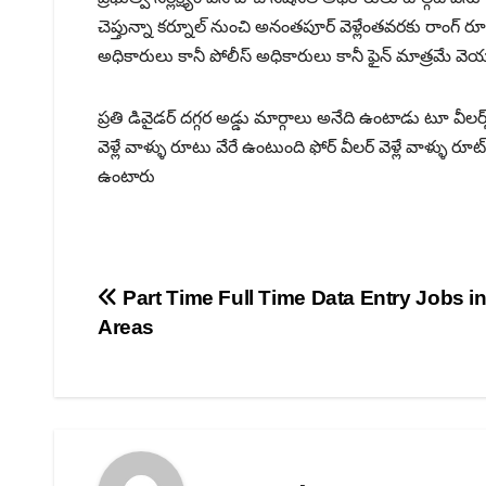
చెప్తున్నా కర్నూల్ నుంచి అనంతపూర్ వెళ్లేంతవరకు రాంగ్ రూట్లోనే
అధికారులు కానీ పోలీస్ అధికారులు కానీ ఫైన్ మాత్రమే వెయ
ప్రతి డివైడర్ దగ్గర అడ్డు మార్గాలు అనేది ఉంటాడు టూ వీలర్
వెళ్లే వాళ్ళు రూటు వేరే ఉంటుంది ఫోర్ వీలర్ వెళ్లే వాళ
ఉంటారు
Post
Part Time Full Time Data Entry Jobs in 
Areas
navigation