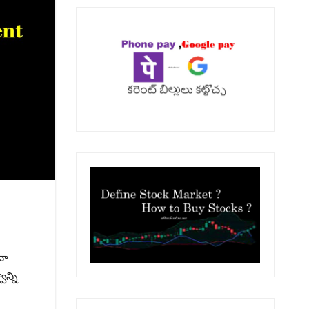
నా
న్ని