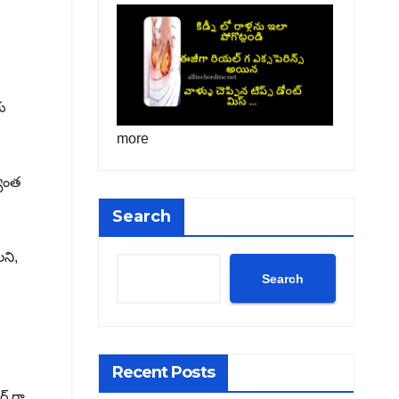
కు
more
్యంత
Search
ని,
Search
Recent Posts
ర్ గా