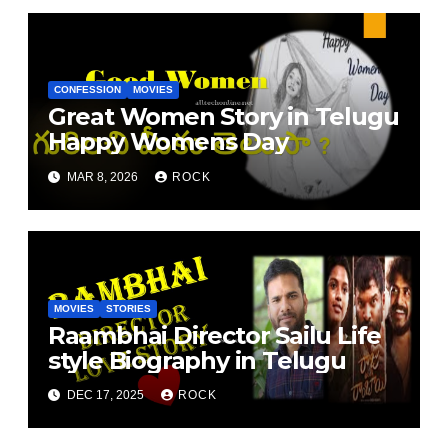
CONFESSION
MOVIES
Great Women Story in Telugu
Happy Womens Day
MAR 8, 2026
ROCK
MOVIES
STORIES
Raambhai Director Sailu Life
style Biography in Telugu
DEC 17, 2025
ROCK