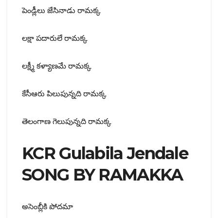
పెండ్లీలు జేసినాడు రామక్క
లక్షా పదారులే రామక్క
లక్ష్మీ కళ్యాణమే రామక్క
కేసీఆరు పిలుపున్నది రామక్క
తెలంగాణ గెలుపున్నది రామక్క
KCR Gulabila Jendale
SONG BY RAMAKKA
అసెంబ్లీకి పోదమా